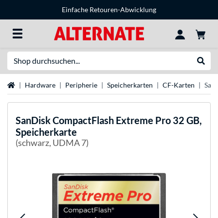
Einfache Retouren-Abwicklung
Suche
Suche
Startseite
Hardware
Peripherie
Speicherkarten
CF-Karten
SanD
SanDisk
CompactFlash Extreme Pro 32 GB,
Speicherkarte
(schwarz, UDMA 7)