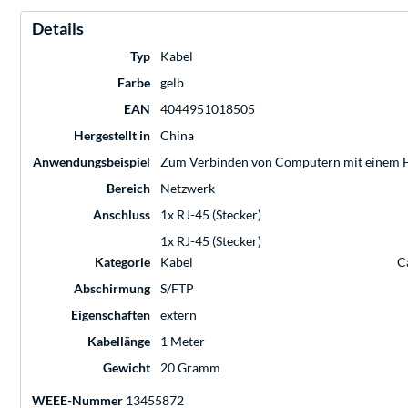
Details
Typ
Kabel
Farbe
gelb
EAN
4044951018505
Hergestellt in
China
Anwendungsbeispiel
Zum Verbinden von Computern mit einem Hu
Bereich
Netzwerk
Anschluss
1x RJ-45 (Stecker)
1x RJ-45 (Stecker)
Kategorie
Kabel
C
Abschirmung
S/FTP
Eigenschaften
extern
Kabellänge
1 Meter
Gewicht
20 Gramm
WEEE-Nummer
13455872