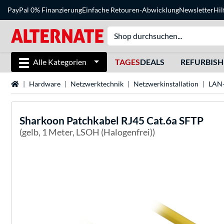
PayPal 0% Finanzierung
Einfache Retouren-Abwicklung
Newsletter
Hil
Alle Kategorien
TAGES
DEALS
REFURBIS
Startseite
Hardware
Netzwerktechnik
Netzwerkinstallation
LAN-
Sharkoon
Patchkabel RJ45 Cat.6a SFTP
(gelb, 1 Meter, LSOH (Halogenfrei))