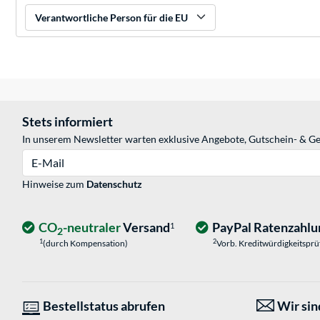
Verantwortliche Person für die EU
Stets informiert
In unserem Newsletter warten exklusive Angebote, Gutschein- & Ge
E-Mail
Hinweise zum
Datenschutz
CO
-neutraler
Versand
PayPal Ratenzahlu
1
2
1
2
(durch Kompensation)
Vorb. Kreditwürdigkeitspr
Bestellstatus abrufen
Wir sind