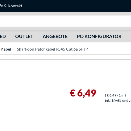
fe
&
Kontakt
Suche
HED
OUTLET
ANGEBOTE
PC-KONFIGURATOR
Kabel
Sharkoon Patchkabel RJ45 Cat.6a SFTP
€ 6,49
(
€ 6,49
/ 1 m
)
inkl. MwSt. und 