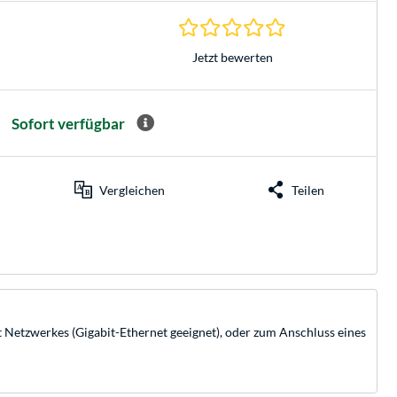
0.0 Sterne bei 0 Be
Jetzt bewerten
Sofort verfügbar
Vergleichen
Teilen
Netzwerkes (Gigabit-Ethernet geeignet), oder zum Anschluss eines