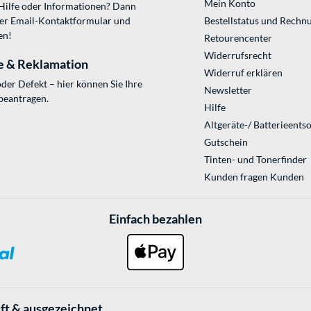
Mein Konto
 Hilfe oder Informationen? Dann
ser
Email-Kontaktformular
und
Bestellstatus und Rechn
en!
Retourencenter
Widerrufsrecht
e & Reklamation
Widerruf erklären
der Defekt – hier können Sie Ihre
Newsletter
beantragen.
Hilfe
Altgeräte-/ Batterieents
Gutschein
Tinten- und Tonerfinder
Kunden fragen Kunden
Einfach bezahlen
ft & ausgezeichnet