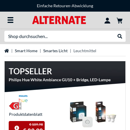
Einfache Retouren-Abwicklung
Suche
Suche
Startseite
Smart Home
Smartes Licht
Leuchtmittel
TOPSELLER
Philips Hue White Ambiance GU10 + Bridge, LED-Lampe
Produkt­datenblatt
€ 109,98