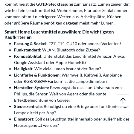
kommt meist die
GU10-Steckfassung
zum Einsatz. Lumen zeigen dir,
wie hell ein Leuchtmittel ist. Wohnzimmer, Flur oder Schlafzimmer
kommen oft mit niedrigeren Werten aus. Arbeitsplätze, Küchen
oder größere Räume benötigen dagegen meist mehr Lumen.
Smart Home Leuchtmittel auswählen: Die wichtigsten
Kaufkriterien
Fassung & Sockel:
E27, E14, GU10 oder andere Varianten?
Funkstandard:
WLAN, Bluetooth oder Zigbee?
Kompatibilität:
Unterstützt das Leuchtmittel Amazon Alexa,
Google Assistant oder Apple HomeKit?
Helligkeit:
Wie viele Lumen braucht der Raum?
Lichtfarbe & Funktionen:
Warmweiß, Kaltweiß, Ambiance
oder RGB/RGBW-Farben? Ist die Lampe dimmbar?
Hersteller-System:
Bevorzugst du das Hue-Universum von
Philips, die Sensor-Welt von Aqara oder die bunte
Effektbeleuchtung von Govee?
Steuerzentrale:
Benötigst du eine Bridge oder funktioniert die
Lampe direkt per App?
Einsatzort:
Soll das Leuchtmittel innerhalb oder außerhalb des
Hauses genutzt werden?