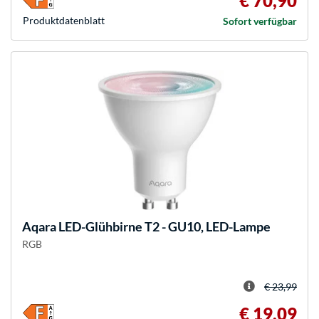
€ 70,90
Produkt­datenblatt
Sofort verfügbar
Aqara
LED-Glühbirne T2 - GU10, LED-Lampe
RGB
€ 23,99
€ 19,09