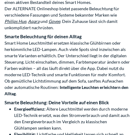
einen aktiven Bestandteil deines Smart Homes.
Der ALTERNATE Onlineshop bietet passende Beleuchtung für
verschiedene Fassungen und Systeme bekannter Marken wie
Philips Hue
,
Aqara
und
Govee
. Dein Zuhause lässt sich damit
unkompliziert nachrüsten.
Smarte Beleuchtung für deinen Alltag
Smart Home Leuchtmittel ersetzen klassische Glühbirnen oder
herkömmliche LED-Lampen. Auch viele Spots sind inzwischen als
smarte Varianten erhältlich. Der Unterschied liegt in der digitalen
Steuerung. Licht einschalten, dimmen, Farbtemperatur ändern oder
Farben wählen – all das läuft direkt über die App. Dabei nutzt du
moderne LED-Technik und smarte Funktionen für mehr Komfort.
Ob gemütliche Lichtstimmung auf dem Sofa, sanftes Aufwachen
oder automatische Routinen:
Intelligente Leuchten erleichtern den
Alltag
.
Smarte Beleuchtung: Deine Vorteile auf einen Blick
Energieeffizienz:
Ältere Leuchtmittel werden durch moderne
LED-Technik ersetzt, was den Stromverbrauch und damit auch
den Energieverbrauch im Vergleich zu klassischen
Glühlampen senken kann.
Flexibilität:
Lichtfarbe und Helligkeit lassen sich schnell an