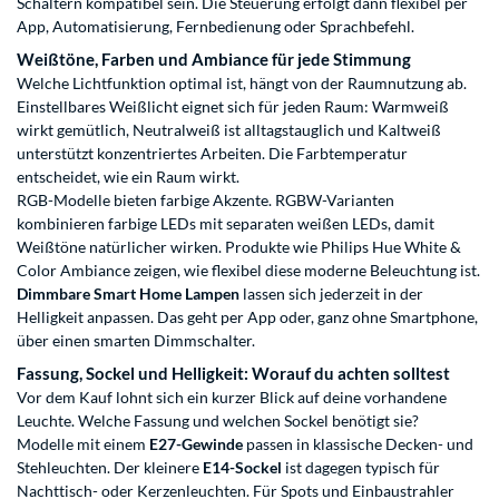
Schaltern kompatibel sein. Die Steuerung erfolgt dann flexibel per
App, Automatisierung, Fernbedienung oder Sprachbefehl.
Weißtöne, Farben und Ambiance für jede Stimmung
Welche Lichtfunktion optimal ist, hängt von der Raumnutzung ab.
Einstellbares Weißlicht eignet sich für jeden Raum: Warmweiß
wirkt gemütlich, Neutralweiß ist alltagstauglich und Kaltweiß
unterstützt konzentriertes Arbeiten. Die Farbtemperatur
entscheidet, wie ein Raum wirkt.
RGB-Modelle bieten farbige Akzente. RGBW-Varianten
kombinieren farbige LEDs mit separaten weißen LEDs, damit
Weißtöne natürlicher wirken. Produkte wie Philips Hue White &
Color Ambiance zeigen, wie flexibel diese moderne Beleuchtung ist.
Dimmbare Smart Home Lampen
lassen sich jederzeit in der
Helligkeit anpassen. Das geht per App oder, ganz ohne Smartphone,
über einen smarten Dimmschalter.
Fassung, Sockel und Helligkeit: Worauf du achten solltest
Vor dem Kauf lohnt sich ein kurzer Blick auf deine vorhandene
Leuchte. Welche Fassung und welchen Sockel benötigt sie?
Modelle mit einem
E27-Gewinde
passen in klassische Decken- und
Stehleuchten. Der kleinere
E14-Sockel
ist dagegen typisch für
Nachttisch- oder Kerzenleuchten. Für Spots und Einbaustrahler