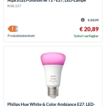
Aqara
LED-Glühbirne T2 - E27, LED-Lampe
RGB, E27
€ 23,99
€ 20,89
Produkt­datenblatt
Sofort verfügbar
Philips Hue
White & Color Ambiance E27, LED-