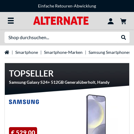
Einfache Retouren-Abwicklung
Suche
Suche
Startseite
Smartphone
Smartphone-Marken
Samsung Smartphones
TOPSELLER
Samsung Galaxy S24+ 512GB Generalüberholt, Handy
€ 529,00