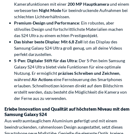
Kamerafunktionen mit einer
200 MP Hauptkamera
und einem
verbesserten
Night Mode
für beeindruckende Aufnahmen bei
schlechten Lichtverhältnissen.
Premium-Design und Performance
: Ein robustes, aber
stilvolles Design und fortschrittlichste Materialien machen
das S24 Ultra zu einem echten Prestigeobjekt.
Das bisher beste Display
:
Mit 6,8 Zoll
ist das Display des
Samsung Galaxy S24 Ultra groß genug, um all deine Videos
perfekt darzustellen.
S-Pen
:
Digitaler Stift für das Ultra:
Der S-Pen beim Samsung
Galaxy S24 Ultra bietet viele Funktionen für eine optimale
Nutzung. Er ermöglicht
präzises Schreiben und Zeichnen
,
während
Air Actions
eine Fernsteuerung des Smartphones
erlauben. Schnellnotizen können direkt auf dem Bildschirm
erstellt werden, dazu besteht die Möglichkeit die Kamera von
der Ferne aus zu verwenden.
Erlebe Innovation und Qualität auf höchstem Niveau mit dem
Samsung Galaxy S24
Aus weltraumtauglichem Aluminium gefertigt und mit einem
beeindruckenden, rahmenlosen Design ausgestattet, setzt dieses
Smartphone neue Maßstäbe. Genieße die elegante Optik, kreiere