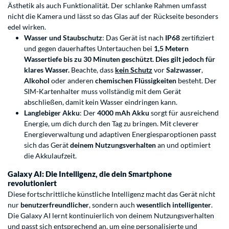
Ästhetik als auch Funktionalität. Der schlanke Rahmen umfasst
nicht die Kamera und lässt so das Glas auf der Rückseite besonders
edel wirken.
Wasser und Staubschutz
: Das Gerät ist nach
IP68
zertifiziert
und gegen dauerhaftes Untertauchen bei
1,5 Metern
Wassertiefe bis zu 30 Minuten geschützt.
Dies gilt jedoch für
klares Wasser.
Beachte, dass
kein Schutz
vor
Salzwasser
,
Alkohol
oder anderen
chemischen Flüssigkeiten
besteht. Der
SIM-Kartenhalter muss vollständig mit dem Gerät
abschließen, damit kein Wasser eindringen kann.
Langlebiger Akku
: Der
4000 mAh Akku
sorgt für ausreichend
Energie, um dich durch den Tag zu bringen. Mit cleverer
Energieverwaltung und adaptiven Energiesparoptionen passt
sich das Gerät
deinem Nutzungsverhalten
an und optimiert
die Akkulaufzeit.
Galaxy AI: Die Intelligenz, die dein Smartphone
revolutioniert
Diese fortschrittliche künstliche Intelligenz macht das Gerät nicht
nur
benutzerfreundlicher
, sondern auch
wesentlich intelligenter
.
Die Galaxy AI lernt kontinuierlich von deinem Nutzungsverhalten
und passt sich entsprechend an, um eine personalisierte und