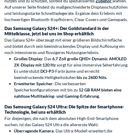
nutzen und zu schützen, solltest du spezialisiertes
Zubehör
wählen.
Auf unserer Seite findest du maßgeschneiderte Displayschutzfolien
und leistungsstarke Schnellladegeräte. Ergänze dein Erlebnis mit
hochwertigen Bluetooth-Kopfhörern, Clear Covers und Gamepads.
Das Samsung Galaxy S24+: Der Goldstandard in der
Mittelklasse, jetzt bei uns im Shop erhältlich
Das Galaxy S24+ überzeugt mit einer größeren Bildschirmfläche
und bietet durch sein beeindruckendes Display und Auflösung ein
noch intensiveres und flüssigeres Nutzungserlebnis.
Großes Display
: Das
6,7 Zoll große QHD+ Dynamic AMOLED
2X-Display mit 120 Hz
sorgt für eine immersive Seherfahrung.
Es unterstützt
DCI-P3
-Farbräume und erreicht
beeindruckende Helligkeitsstufen
bis zu 2600 Nits.
Erweiterter Speicher
: Die verbesserten
Speicherkonfigurationen mit bis zu
12 GB RAM bieten eine
nahtlose Multitasking- und Gaming-Erfahrung.
Das Samsung Galaxy S24 Ultra: Die Spitze der Smartphone-
Technologie, bei uns erhältlich
Für diejenigen, die nach dem absoluten High-End-Smartphone
suchen, ist das Galaxy S24 Ultra die allererste Wahl.
Überragende Kamera
: Das Ultra-Modell erweitert die