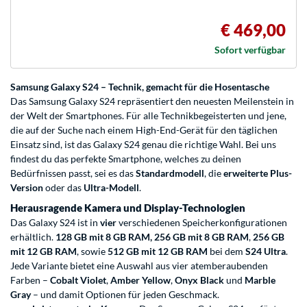
€ 469,00
Sofort verfügbar
Samsung Galaxy S24 – Technik, gemacht für die Hosentasche
Das Samsung Galaxy S24 repräsentiert den neuesten Meilenstein in
der Welt der Smartphones. Für alle Technikbegeisterten und jene,
die auf der Suche nach einem High-End-Gerät für den täglichen
Einsatz sind, ist das Galaxy S24 genau die richtige Wahl. Bei uns
findest du das perfekte Smartphone, welches zu deinen
Bedürfnissen passt, sei es das
Standardmodell
, die
erweiterte Plus-
Version
oder das
Ultra-Modell
.
Herausragende Kamera und Display-Technologien
Das Galaxy S24 ist in
vier
verschiedenen Speicherkonfigurationen
erhältlich.
128 GB mit 8 GB RAM,
256 GB mit 8 GB RAM
,
256 GB
mit 12 GB RAM
, sowie
512 GB mit 12 GB RAM
bei dem
S24 Ultra
.
Jede Variante bietet eine Auswahl aus vier atemberaubenden
Farben –
Cobalt Violet
,
Amber Yellow
,
Onyx Black
und
Marble
Gray
– und damit Optionen für jeden Geschmack.