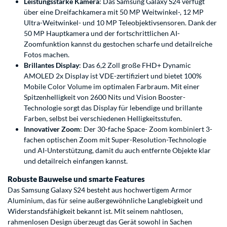
Leistungsstarke Kamera
: Das Samsung Galaxy S24 verfügt
über eine Dreifachkamera mit 50 MP Weitwinkel-, 12 MP
Ultra-Weitwinkel- und 10 MP Teleobjektivsensoren. Dank der
50 MP Hauptkamera und der fortschrittlichen AI-
Zoomfunktion kannst du gestochen scharfe und detailreiche
Fotos machen.
Brillantes Display
: Das 6,2 Zoll große FHD+ Dynamic
AMOLED 2x Display ist VDE-zertifiziert und bietet 100%
Mobile Color Volume im optimalen Farbraum. Mit einer
Spitzenhelligkeit von 2600 Nits und Vision Booster-
Technologie sorgt das Display für lebendige und brillante
Farben, selbst bei verschiedenen Helligkeitsstufen.
Innovativer Zoom
: Der 30-fache Space- Zoom kombiniert 3-
fachen optischen Zoom mit Super-Resolution-Technologie
und AI-Unterstützung, damit du auch entfernte Objekte klar
und detailreich einfangen kannst.
Robuste Bauweise und smarte Features
Das Samsung Galaxy S24 besteht aus hochwertigem Armor
Aluminium, das für seine außergewöhnliche Langlebigkeit und
Widerstandsfähigkeit bekannt ist. Mit seinem nahtlosen,
rahmenlosen Design überzeugt das Gerät sowohl in Sachen