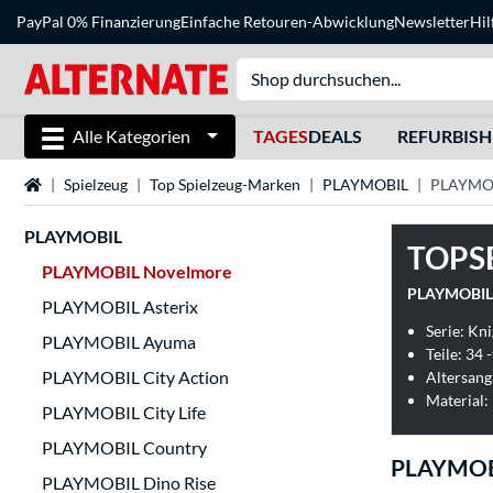
PayPal 0% Finanzierung
Einfache Retouren-Abwicklung
Newsletter
Hil
Alle Kategorien
TAGES
DEALS
REFURBIS
Startseite
Spielzeug
Top Spielzeug-Marken
PLAYMOBIL
PLAYMOB
PLAYMOBIL
TOPS
PLAYMOBIL Novelmore
PLAYMOBIL Asterix
Serie: Kn
PLAYMOBIL Ayuma
Teile: 34 -
PLAYMOBIL City Action
Altersang
Material:
PLAYMOBIL City Life
PLAYMOBIL Country
PLAYMOB
PLAYMOBIL Dino Rise