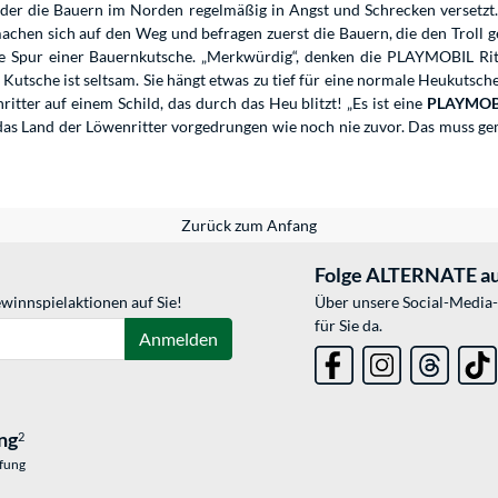
 der die Bauern im Norden regelmäßig in Angst und Schrecken versetzt
chen sich auf den Weg und befragen zuerst die Bauern, die den Troll g
Spur einer Bauernkutsche. „Merkwürdig“, denken die PLAYMOBIL Ritter
 Kutsche ist seltsam. Sie hängt etwas zu tief für eine normale Heukutsch
ritter auf einem Schild, das durch das Heu blitzt! „Es ist eine
PLAYMOBI
f in das Land der Löwenritter vorgedrungen wie noch nie zuvor. Das mus
Zurück zum Anfang
Folge ALTERNATE au
winnspielaktionen auf Sie!
Über unsere Social-Media-
für Sie da.
Anmelden
ng
2
üfung