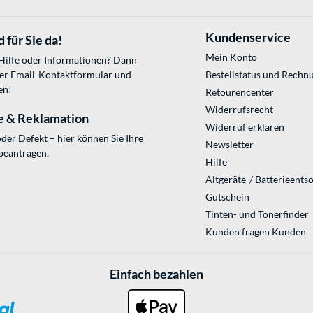
Kundenservice
 für Sie da!
Mein Konto
 Hilfe oder Informationen? Dann
ser
Email-Kontaktformular
und
Bestellstatus und Rechn
en!
Retourencenter
Widerrufsrecht
e & Reklamation
Widerruf erklären
der Defekt – hier können Sie Ihre
Newsletter
beantragen.
Hilfe
Altgeräte-/ Batterieents
Gutschein
Tinten- und Tonerfinder
Kunden fragen Kunden
Einfach bezahlen