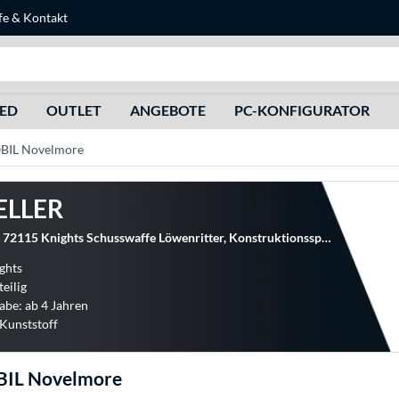
fe
&
Kontakt
Suche
HED
OUTLET
ANGEBOTE
PC-KONFIGURATOR
IL Novelmore
ELLER
PLAYMOBIL 72115 Knights Schusswaffe Löwenritter, Konstruktionsspielzeug
ights
teilig
abe: ab 4 Jahren
 Kunststoff
IL Novelmore