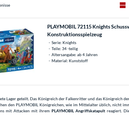
bnisse
PLAYMOBIL
72115 Knights Schussw
Konstruktionsspielzeug
Serie: Knights
Teile: 34 -teilig
Altersangabe: ab 4 Jahren
Material: Kunststoff
te Lager geteilt. Das Königreich der Falkenritter und das Königreich de
schen den PLAYMOBIL Königreichen, wie im Mittelalter üblich, nicht im
tens mit Attacken mit ihrem
PLAYMOBIL Angriffskatapult
reagiert. Di