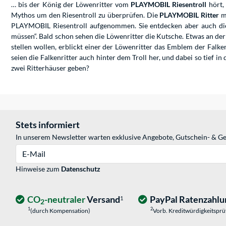
… bis der König der Löwenritter vom
PLAYMOBIL Riesentroll
hört,
Mythos um den Riesentroll zu überprüfen. Die
PLAYMOBIL Ritter
ma
PLAYMOBIL Riesentroll aufgenommen. Sie entdecken aber auch die 
müssen“. Bald schon sehen die Löwenritter die Kutsche. Etwas an der
stellen wollen, erblickt einer der Löwenritter das Emblem der Falken
seien die Falkenritter auch hinter dem Troll her, und dabei so tie
zwei Ritterhäuser geben?
Stets informiert
In unserem Newsletter warten exklusive Angebote, Gutschein- & Ge
E-Mail
Hinweise zum
Datenschutz
CO
-neutraler
Versand
PayPal Ratenzahlu
1
2
1
2
(durch Kompensation)
Vorb. Kreditwürdigkeitspr