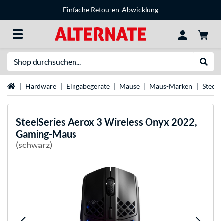
Einfache Retouren-Abwicklung
Suche
Suche
Startseite
Hardware
Eingabegeräte
Mäuse
Maus-Marken
Steel
SteelSeries
Aerox 3 Wireless Onyx 2022,
Gaming-Maus
(schwarz)