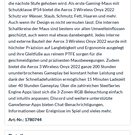
die nächste Stufe gehoben wird. Als erste Gaming-Maus mit
Schutzklasse IP54 bietet die Aerox 3 Wireless Onyx 2022
Schutz vor Wasser, Staub, Schmutz, Fett, Haaren und mehr.
Auch wenn ihr Design es nicht vermuten lässt: Die internen
Schaltkreise der Maus sind bestens vor allen Umwelteinflüssen
geschützt, auch wenn mal etwas danebengeht. Jedes interne
und externe Bauteil der Aerox 3 Wireless Onyx 2022 wurde mit
höchster Präzision auf Langlebigkeit und Ergonomie ausgelegt
und ihre Gleitfüße aus reinem PTFE sorgen für die
geschmeidigsten und präzisesten Mausbewegungen. Zudem
bietet die Aerox 3 Wireless Onyx 2022 ganze 200 Stunden
ununterbrochenes Gameplay bei konstant hoher Leistung und
dank der Schnelladefunktion ermöglichen 15 Minuten Ladezeit
über 40 Stunden Gameplay. Über die zahlreichen SteelSeries
Engine Apps lässt sich die 3-Zonen-RGB-Beleuchtung einfach
und intuitiv anpassen; Discord und weitere unterstützte
GameSense-Apps bieten Chat-Benachrichtigungen,
Informationen über Ereignisse im Spiel und vieles mehr.
Art.-Nr.: 1780744