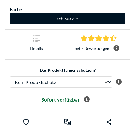
Farbe:
schwarz
4.3 Stern
bei 7 Bewertungen
Details
Das Produkt länger schützen?
Sofort verfügbar