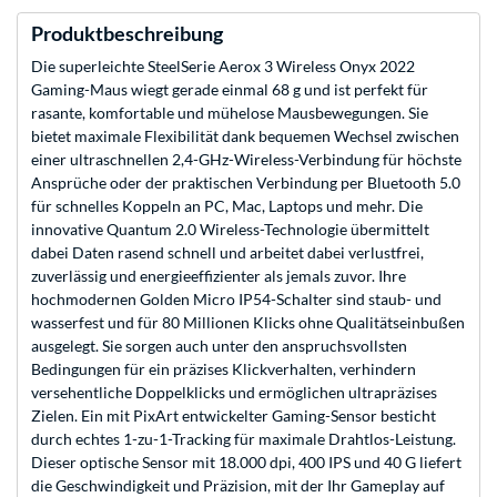
Produktbeschreibung
Die superleichte SteelSerie Aerox 3 Wireless Onyx 2022
Gaming-Maus wiegt gerade einmal 68 g und ist perfekt für
rasante, komfortable und mühelose Mausbewegungen. Sie
bietet maximale Flexibilität dank bequemen Wechsel zwischen
einer ultraschnellen 2,4-GHz-Wireless-Verbindung für höchste
Ansprüche oder der praktischen Verbindung per Bluetooth 5.0
für schnelles Koppeln an PC, Mac, Laptops und mehr. Die
innovative Quantum 2.0 Wireless-Technologie übermittelt
dabei Daten rasend schnell und arbeitet dabei verlustfrei,
zuverlässig und energieeffizienter als jemals zuvor. Ihre
hochmodernen Golden Micro IP54-Schalter sind staub- und
wasserfest und für 80 Millionen Klicks ohne Qualitätseinbußen
ausgelegt. Sie sorgen auch unter den anspruchsvollsten
Bedingungen für ein präzises Klickverhalten, verhindern
versehentliche Doppelklicks und ermöglichen ultrapräzises
Zielen. Ein mit PixArt entwickelter Gaming-Sensor besticht
durch echtes 1-zu-1-Tracking für maximale Drahtlos-Leistung.
Dieser optische Sensor mit 18.000 dpi, 400 IPS und 40 G liefert
die Geschwindigkeit und Präzision, mit der Ihr Gameplay auf