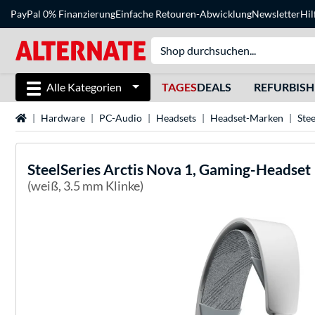
PayPal 0% Finanzierung
Einfache Retouren-Abwicklung
Newsletter
Hil
Alle Kategorien
TAGES
DEALS
REFURBIS
Startseite
Hardware
PC-Audio
Headsets
Headset-Marken
Ste
SteelSeries
Arctis Nova 1, Gaming-Headset
(weiß, 3.5 mm Klinke)