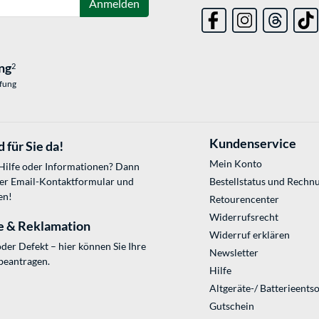
Anmelden
ng
2
üfung
Kundenservice
 für Sie da!
Mein Konto
 Hilfe oder Informationen? Dann
ser
Email-Kontaktformular
und
Bestellstatus und Rechn
en!
Retourencenter
Widerrufsrecht
e & Reklamation
Widerruf erklären
der Defekt – hier können Sie Ihre
Newsletter
beantragen.
Hilfe
Altgeräte-/ Batterieents
Gutschein