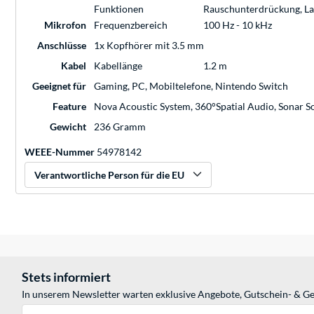
Funktionen
Rauschunterdrückung, La
Mikrofon
Frequenzbereich
100 Hz - 10 kHz
Anschlüsse
1x Kopfhörer mit 3.5 mm
Kabel
Kabellänge
1.2 m
Geeignet für
Gaming, PC, Mobiltelefone, Nintendo Switch
Feature
Nova Acoustic System, 360°Spatial Audio, Sonar
Gewicht
236 Gramm
WEEE-Nummer
54978142
Verantwortliche Person für die EU
Stets informiert
In unserem Newsletter warten exklusive Angebote, Gutschein- & Ge
E-Mail