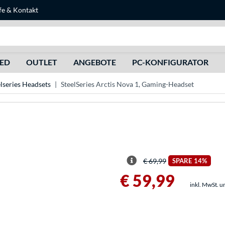
fe
&
Kontakt
Suche
HED
OUTLET
ANGEBOTE
PC-KONFIGURATOR
elseries Headsets
SteelSeries Arctis Nova 1, Gaming-Headset
€ 69,99
SPARE
14%
€ 59,99
inkl. MwSt. u