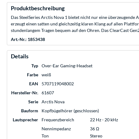
Produktbeschreibung
Das SteelSeries Arctis Nova 1 bietet nicht nur eine überzeugende
erzeugt einen satten und gleichzeitig klaren Klang auf allen Pla
stundenlangem Tragen bequem auf den Ohren. Das ClearCast Gen2 
Art.-Nr.: 1853438
Details
Typ
Over-Ear Gaming-Headset
Farbe
weiß
EAN
5707119048002
Hersteller-Nr.
61607
Serie
Arctis Nova
Bauform
Kopfbügelhörer (geschlossen)
Lautsprecher
Frequenzbereich
22 Hz - 20 kHz
Nennimpedanz
36 Ω
Ton
Stereo