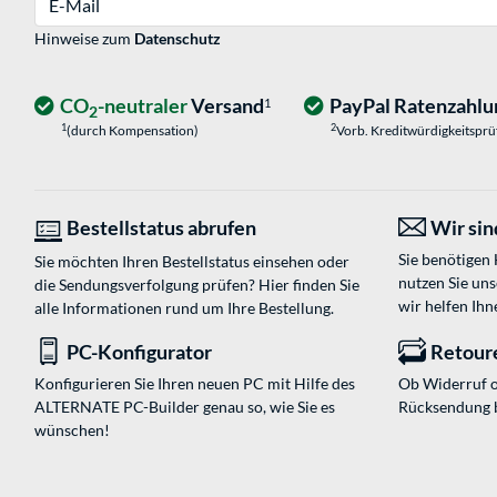
Hinweise zum
Datenschutz
CO
-neutraler
Versand
PayPal Ratenzahlu
1
2
1
2
(durch Kompensation)
Vorb. Kreditwürdigkeitspr
Bestellstatus abrufen
Wir sind
Sie benötigen
Sie möchten Ihren Bestellstatus einsehen oder
nutzen Sie un
die Sendungsverfolgung prüfen? Hier finden Sie
wir helfen Ihn
alle Informationen rund um Ihre Bestellung.
PC-Konfigurator
Retour
Konfigurieren Sie Ihren neuen PC mit Hilfe des
Ob Widerruf o
ALTERNATE PC-Builder genau so, wie Sie es
Rücksendung 
wünschen!