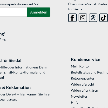
winnspielaktionen auf Sie!
Über unsere Social-Media-
für Sie da.
Anmelden
ng
2
üfung
Kundenservice
 für Sie da!
Mein Konto
 Hilfe oder Informationen? Dann
ser
Email-Kontaktformular
und
Bestellstatus und Rechn
en!
Retourencenter
Widerrufsrecht
e & Reklamation
Widerruf erklären
der Defekt – hier können Sie Ihre
Newsletter
beantragen.
Hilfe