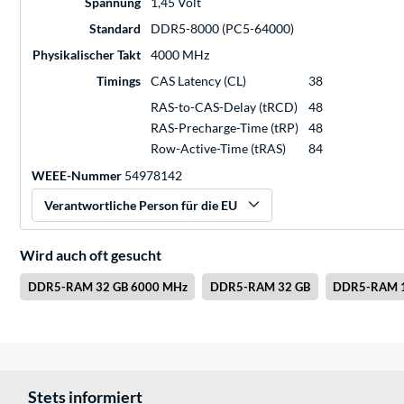
Spannung
1,45 Volt
Standard
DDR5-8000 (PC5-64000)
Physikalischer Takt
4000 MHz
Timings
CAS Latency (CL)
38
RAS-to-CAS-Delay (tRCD)
48
RAS-Precharge-Time (tRP)
48
Row-Active-Time (tRAS)
84
WEEE-Nummer
54978142
Verantwortliche Person für die EU
Wird auch oft gesucht
DDR5-RAM 32 GB 6000 MHz
DDR5-RAM 32 GB
DDR5-RAM 
Stets informiert