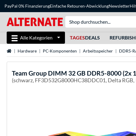
PayPal 0% Finanzierung
Einfache Retouren-Abwicklung
Newsletter
Hil
Alle Kategorien
TAGES
DEALS
REFURBIS
Startseite
Hardware
PC-Komponenten
Arbeitsspeicher
DDR5-
Team Group
DIMM 32 GB DDR5-8000 (2x 16 
(schwarz, FF3D532G8000HC38DDC01, Delta RGB,