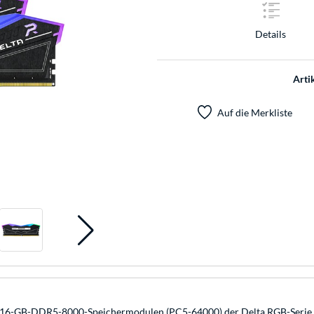
Details
Arti
Auf die Merkliste
-GB-DDR5-8000-Speichermodulen (PC5-64000) der Delta RGB-Serie. Di