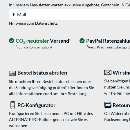
In unserem Newsletter warten exklusive Angebote, Gutschein- & Ge
E-Mail
Hinweise zum
Datenschutz
CO
-neutraler
Versand
PayPal Ratenzahlu
1
2
1
2
(durch Kompensation)
Vorb. Kreditwürdigkeitspr
Bestellstatus abrufen
Wir sind
Sie benötigen
Sie möchten Ihren Bestellstatus einsehen oder
nutzen Sie un
die Sendungsverfolgung prüfen? Hier finden Sie
wir helfen Ihn
alle Informationen rund um Ihre Bestellung.
PC-Konfigurator
Retour
Konfigurieren Sie Ihren neuen PC mit Hilfe des
Ob Widerruf o
ALTERNATE PC-Builder genau so, wie Sie es
Rücksendung 
wünschen!