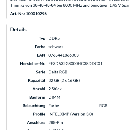
Timings von 38-48-48-84 bei 8000 MHz und benötigen 1,45 V Spann
Art.-Nr.: 100010296
Details
Typ
DDR5
Farbe
schwarz
EAN
0765441866003
Hersteller-Nr.
FF3D532G8000HC38DDC01
Serie
Delta RGB
Kapazität
32 GB (2 x 16 GB)
Anzahl
2 Stück
Bauform
DIMM
Beleuchtung
Farbe
RGB
Profile
INTEL XMP (Version 3.0)
Anschluss
288-Pin