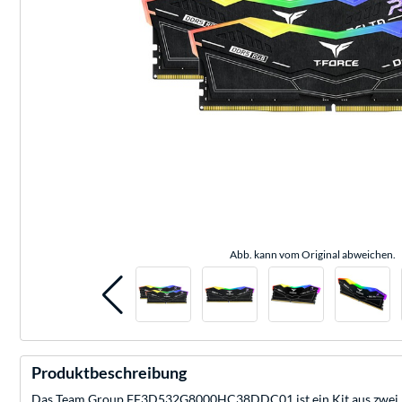
Abb. kann vom Original abweichen.
Produktbeschreibung
Das Team Group FF3D532G8000HC38DDC01 ist ein Kit aus zwei 16