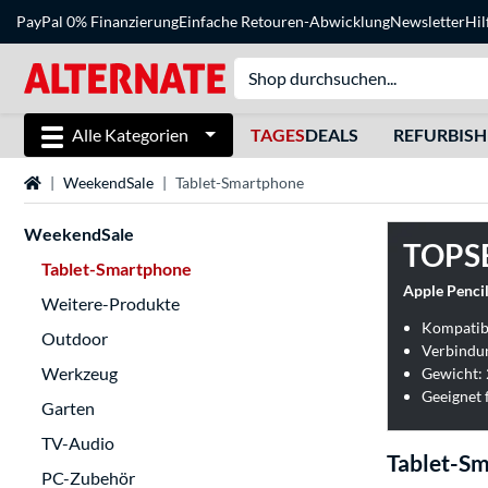
PayPal 0% Finanzierung
Einfache Retouren-Abwicklung
Newsletter
Hil
Alle Kategorien
TAGES
DEALS
REFURBIS
Startseite
WeekendSale
Tablet-Smartphone
WeekendSale
TOPS
Tablet-Smartphone
Apple Pencil
Weitere-Produkte
Outdoor
Verbindun
Werkzeug
Gewicht:
Geeignet 
Garten
TV-Audio
Tablet-S
PC-Zubehör