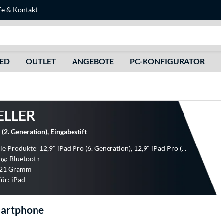
fe
&
Kontakt
Suche
HED
OUTLET
ANGEBOTE
PC-KONFIGURATOR
ELLER
 (2. Generation), Eingabestift
Kompatible Produkte: 12,9" iPad Pro (6. Generation), 12,9" iPad Pro (5. Generation), 12,9" iPad Pro (4. Generation), 12,9" iPad Pro (3. Generation), 11" iPad Pro (3. Gener
g: Bluetooth
 21 Gramm
für: iPad
martphone