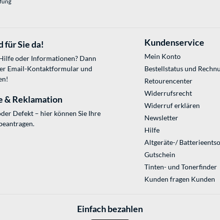
üfung
Kundenservice
 für Sie da!
Mein Konto
 Hilfe oder Informationen? Dann
ser
Email-Kontaktformular
und
Bestellstatus und Rechn
en!
Retourencenter
Widerrufsrecht
e & Reklamation
Widerruf erklären
der Defekt – hier können Sie Ihre
Newsletter
beantragen.
Hilfe
Altgeräte-/ Batterieents
Gutschein
Tinten- und Tonerfinder
Kunden fragen Kunden
Einfach bezahlen