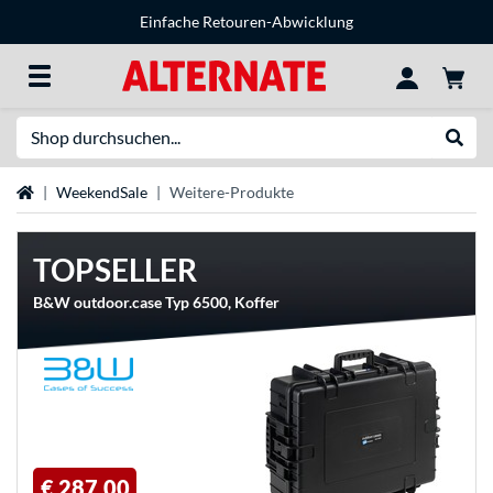
Einfache Retouren-Abwicklung
Suche
Suche
Startseite
WeekendSale
Weitere-Produkte
TOPSELLER
B&W outdoor.case Typ 6500, Koffer
€ 287,00