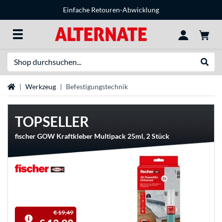
Einfache Retouren-Abwicklung
Suche
Suche
Startseite
Werkzeug
Befestigungstechnik
TOPSELLER
fischer GOW Kraftkleber Multipack 25ml, 2 Stück
€ 19,49