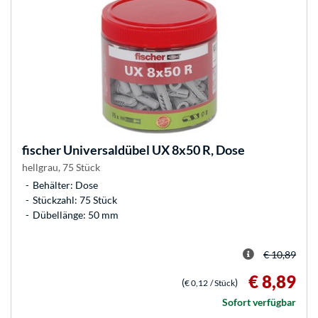
fischer
Universaldübel UX 8x50 R, Dose
hellgrau, 75 Stück
Behälter: Dose
Stückzahl: 75 Stück
Dübellänge: 50 mm
€ 10,89
€ 8,89
(
)
€ 0,12
/ Stück
Sofort verfügbar