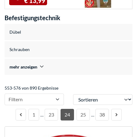
€ 13,99
Befestigungstechnik
Dübel
Schrauben
mehr anzeigen
553-576 von 890 Ergebnisse
Sortieren
Filtern
1
23
24
25
38
…
…