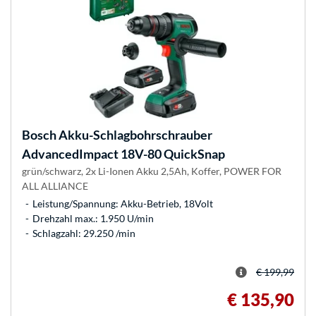
Bosch
Akku-Schlagbohrschrauber
AdvancedImpact 18V-80 QuickSnap
grün/schwarz, 2x Li-Ionen Akku 2,5Ah, Koffer, POWER FOR
ALL ALLIANCE
Leistung/Spannung: Akku-Betrieb, 18Volt
Drehzahl max.: 1.950 U/min
Schlagzahl: 29.250 /min
€ 199,99
€ 135,90