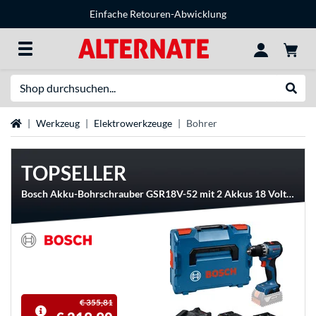
Einfache Retouren-Abwicklung
Suche
Suche
Startseite
Werkzeug
Elektrowerkzeuge
Bohrer
TOPSELLER
Bosch Akku-Bohrschrauber GSR18V-52 mit 2 Akkus 18 Volt 4.0 Ah und 2.0 Ah in L-BOXX
€ 355,81