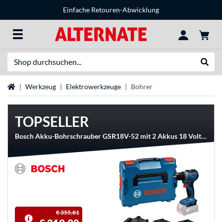
Einfache Retouren-Abwicklung
Suche
Suche
Startseite
Werkzeug
Elektrowerkzeuge
Bohrer
TOPSELLER
Bosch Akku-Bohrschrauber GSR18V-52 mit 2 Akkus 18 Volt 4.0 Ah und 2.0 Ah in L-BOXX
€ 355,81