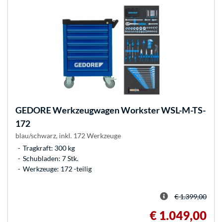
GEDORE
Werkzeugwagen Workster WSL-M-TS-
172
blau/schwarz, inkl. 172 Werkzeuge
Tragkraft: 300 kg
Schubladen: 7 Stk.
Werkzeuge: 172 -teilig
€ 1.399,00
€ 1.049,00