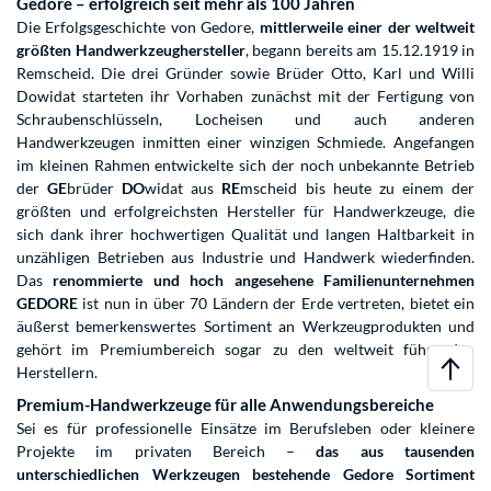
Gedore – erfolgreich seit mehr als 100 Jahren
Die Erfolgsgeschichte von Gedore,
mittlerweile einer der weltweit
größten Handwerkzeughersteller
, begann bereits am 15.12.1919 in
Remscheid. Die drei Gründer sowie Brüder Otto, Karl und Willi
Dowidat starteten ihr Vorhaben zunächst mit der Fertigung von
Schraubenschlüsseln, Locheisen und auch anderen
Handwerkzeugen inmitten einer winzigen Schmiede. Angefangen
im kleinen Rahmen entwickelte sich der noch unbekannte Betrieb
der
GE
brüder
DO
widat aus
RE
mscheid bis heute zu einem der
größten und erfolgreichsten Hersteller für Handwerkzeuge, die
sich dank ihrer hochwertigen Qualität und langen Haltbarkeit in
unzähligen Betrieben aus Industrie und Handwerk wiederfinden.
Das
renommierte und hoch angesehene Familienunternehmen
GEDORE
ist nun in über 70 Ländern der Erde vertreten, bietet ein
äußerst bemerkenswertes Sortiment an Werkzeugprodukten und
gehört im Premiumbereich sogar zu den weltweit führenden
Herstellern.
Premium-Handwerkzeuge für alle Anwendungsbereiche
Sei es für professionelle Einsätze im Berufsleben oder kleinere
Projekte im privaten Bereich –
das aus tausenden
unterschiedlichen Werkzeugen bestehende Gedore Sortiment