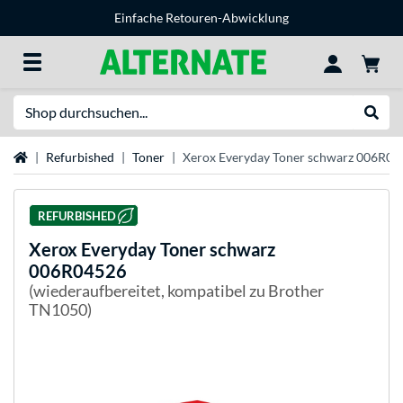
Einfache Retouren-Abwicklung
Suche
Suche
Startseite
Refurbished
Toner
Xerox Everyday Toner schwarz 006R04
REFURBISHED
Xerox
Everyday Toner schwarz
006R04526
(wiederaufbereitet, kompatibel zu Brother
TN1050)