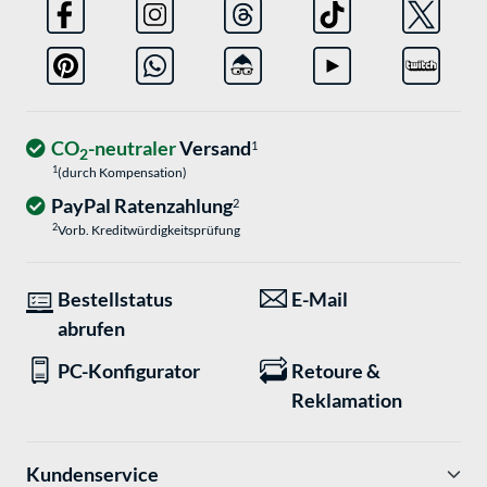
CO
-neutraler
Versand
1
2
1
(durch Kompensation)
PayPal Ratenzahlung
2
2
Vorb. Kreditwürdigkeitsprüfung
Bestellstatus
E-Mail
abrufen
PC-Konfigurator
Retoure &
Reklamation
Kundenservice