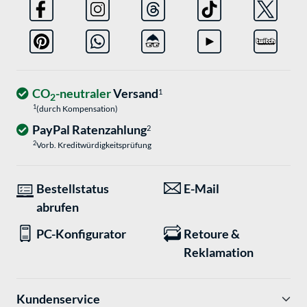
CO
-neutraler
Versand
1
2
1
(durch Kompensation)
PayPal Ratenzahlung
2
2
Vorb. Kreditwürdigkeitsprüfung
Bestellstatus
E-Mail
abrufen
PC-Konfigurator
Retoure &
Reklamation
Kundenservice