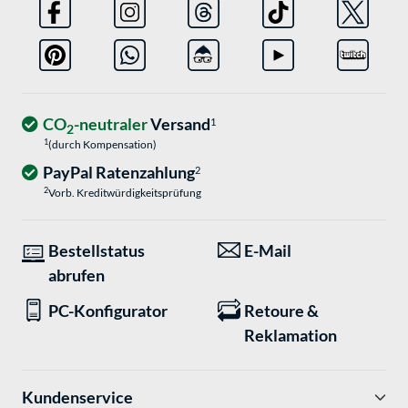
CO
-neutraler
Versand
1
2
1
(durch Kompensation)
PayPal Ratenzahlung
2
2
Vorb. Kreditwürdigkeitsprüfung
Bestellstatus
E-Mail
abrufen
PC-Konfigurator
Retoure &
Reklamation
Kundenservice