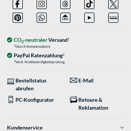
CO
-neutraler
Versand
1
2
1
(durch Kompensation)
PayPal Ratenzahlung
2
2
Vorb. Kreditwürdigkeitsprüfung
Bestellstatus
E-Mail
abrufen
PC-Konfigurator
Retoure &
Reklamation
Kundenservice