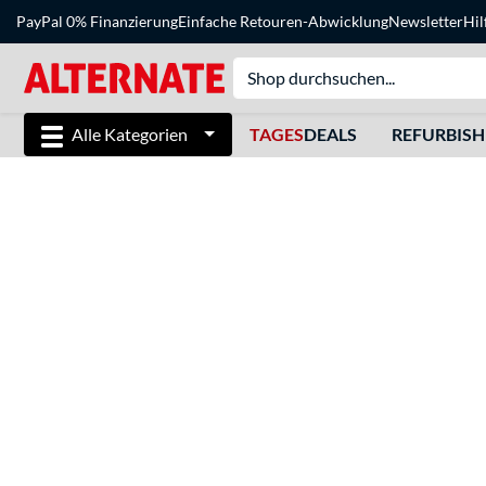
PayPal 0% Finanzierung
Einfache Retouren-Abwicklung
Newsletter
Hil
Alle Kategorien
TAGES
DEALS
REFURBIS