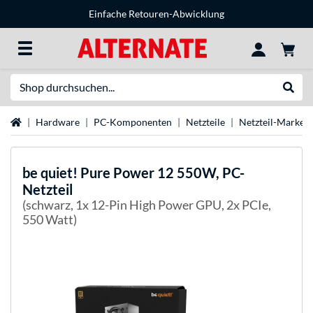
Einfache Retouren-Abwicklung
Suche
Suche
Startseite
Hardware
PC-Komponenten
Netzteile
Netzteil-Marken
be quiet!
Pure Power 12 550W, PC-
Netzteil
(schwarz, 1x 12-Pin High Power GPU, 2x PCIe,
550 Watt)