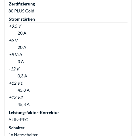
Zertifizierung
80 PLUS Gold
Stromstärken
+3,3 V
20 A
+5 V
20 A
+5 Vsb
3 A
-12 V
0,3 A
+12 V1
45,8 A
+12 V2
45,8 A
Leistungsfaktor-Korrektur
Aktiv-PFC
Schalter
1x Netzschalter