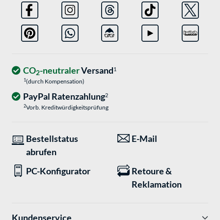
CO
-neutraler
Versand
1
2
1
(durch Kompensation)
PayPal Ratenzahlung
2
2
Vorb. Kreditwürdigkeitsprüfung
Bestellstatus
E-Mail
abrufen
PC-Konfigurator
Retoure &
Reklamation
Kundenservice