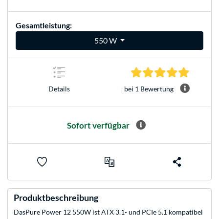
Gesamtleistung:
550 W
5.0 Stern
bei 1 Bewertung
Details
Sofort verfügbar
Produktbeschreibung
DasPure Power 12 550W ist ATX 3.1- und PCIe 5.1 kompatibel