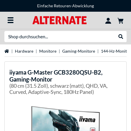
Einfache Retouren-Abwicklung
Suche
Suche
Startseite
Hardware
Monitore
Gaming-Monitore
144-Hz-Monitor
iiyama
G-Master GCB3280QSU-B2,
Gaming-Monitor
(80 cm (31.5 Zoll), schwarz (matt), QHD, VA,
Curved, Adaptive-Sync, 180Hz Panel)