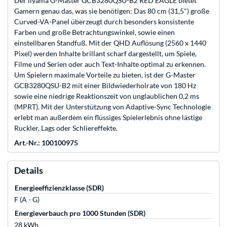
Der iiyama G-Master GCB3280QSU-B2 RED EAGLE bietet
Gamern genau das, was sie benötigen: Das 80 cm (31,5") große
Curved-VA-Panel überzeugt durch besonders konsistente
Farben und große Betrachtungswinkel, sowie einen
einstellbaren Standfuß. Mit der QHD Auflösung (2560 x 1440
Pixel) werden Inhalte brillant scharf dargestellt, um Spiele,
Filme und Serien oder auch Text-Inhalte optimal zu erkennen.
Um Spielern maximale Vorteile zu bieten, ist der G-Master
GCB3280QSU-B2 mit einer Bildwiederholrate von 180 Hz
sowie eine niedrige Reaktionszeit von unglaublichen 0,2 ms
(MPRT). Mit der Unterstützung von Adaptive-Sync Technologie
erlebt man außerdem ein flüssiges Spielerlebnis ohne lästige
Ruckler, Lags oder Schliereffekte.
Art.-Nr.: 100100975
Details
Energieeffizienzklasse (SDR)
F (A - G)
Energieverbauch pro 1000 Stunden (SDR)
28 kWh