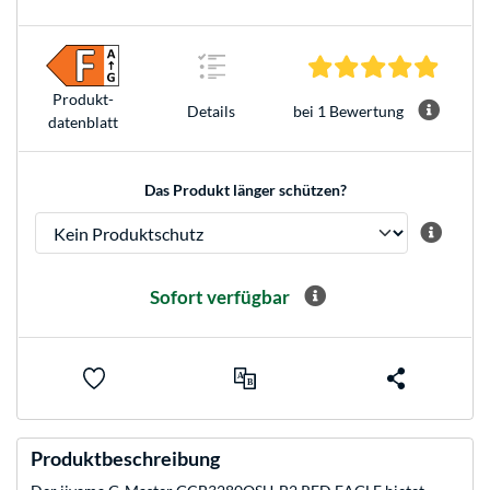
5.0 Ste
Produkt­
bei 1 Bewertung
Details
datenblatt
Das Produkt länger schützen?
Sofort verfügbar
Produktbeschreibung