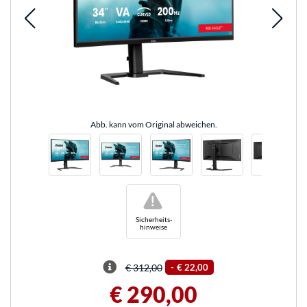
Abb. kann vom Original abweichen.
!
Sicherheits-
hinweise
€ 312,00
-
€ 22,00
€ 290,00