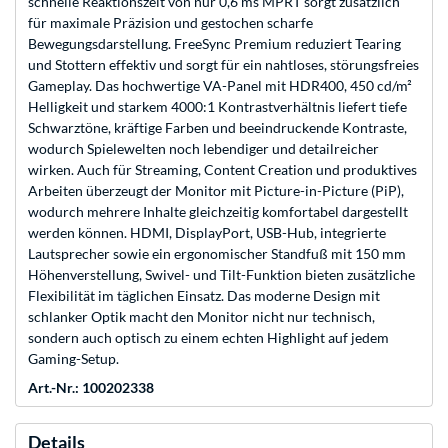
schnelle Reaktionszeit von nur 0,6 ms MPRT sorgt zusätzlich
für maximale Präzision und gestochen scharfe
Bewegungsdarstellung. FreeSync Premium reduziert Tearing
und Stottern effektiv und sorgt für ein nahtloses, störungsfreies
Gameplay. Das hochwertige VA-Panel mit HDR400, 450 cd/m²
Helligkeit und starkem 4000:1 Kontrastverhältnis liefert tiefe
Schwarztöne, kräftige Farben und beeindruckende Kontraste,
wodurch Spielewelten noch lebendiger und detailreicher
wirken. Auch für Streaming, Content Creation und produktives
Arbeiten überzeugt der Monitor mit Picture-in-Picture (PiP),
wodurch mehrere Inhalte gleichzeitig komfortabel dargestellt
werden können. HDMI, DisplayPort, USB-Hub, integrierte
Lautsprecher sowie ein ergonomischer Standfuß mit 150 mm
Höhenverstellung, Swivel- und Tilt-Funktion bieten zusätzliche
Flexibilität im täglichen Einsatz. Das moderne Design mit
schlanker Optik macht den Monitor nicht nur technisch,
sondern auch optisch zu einem echten Highlight auf jedem
Gaming-Setup.
Art.-Nr.: 100202338
Details