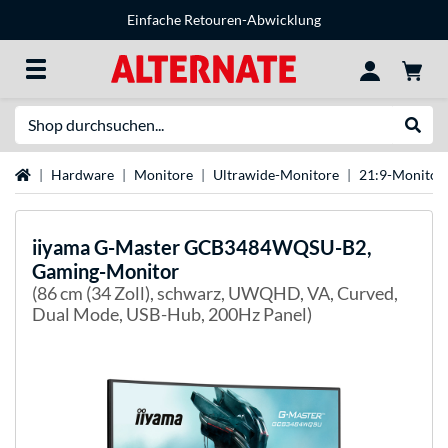
Einfache Retouren-Abwicklung
Suche
Suche
Startseite
Hardware
Monitore
Ultrawide-Monitore
21:9-Monitor
iiyama
G-Master GCB3484WQSU-B2,
Gaming-Monitor
(86 cm (34 Zoll), schwarz, UWQHD, VA, Curved,
Dual Mode, USB-Hub, 200Hz Panel)