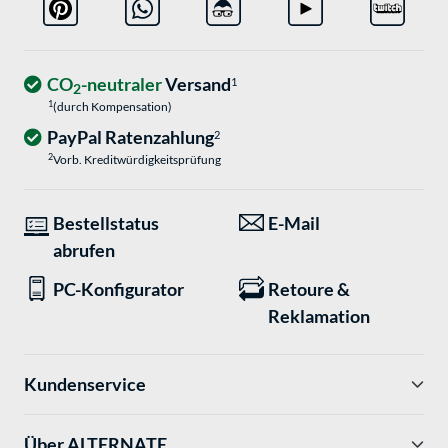
CO
-neutraler
Versand
1
2
1
(durch Kompensation)
PayPal Ratenzahlung
2
2
Vorb. Kreditwürdigkeitsprüfung
Bestellstatus
E-Mail
abrufen
PC-Konfigurator
Retoure &
Reklamation
Kundenservice
Über ALTERNATE