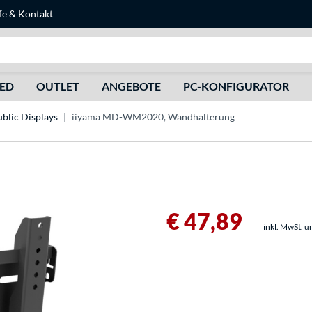
fe
&
Kontakt
Suche
HED
OUTLET
ANGEBOTE
PC-KONFIGURATOR
blic Displays
iiyama MD-WM2020, Wandhalterung
€ 47,89
inkl. MwSt. u