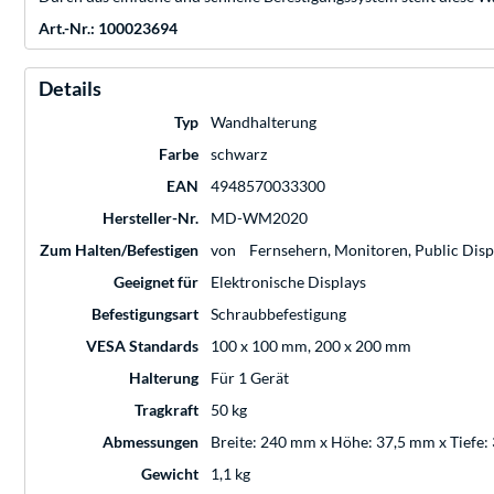
Art.-Nr.: 100023694
Details
Typ
Wandhalterung
Farbe
schwarz
EAN
4948570033300
Hersteller-Nr.
MD-WM2020
Zum Halten/Befestigen
von
Fernsehern, Monitoren, Public Disp
Geeignet für
Elektronische Displays
Befestigungsart
Schraubbefestigung
VESA Standards
100 x 100 mm, 200 x 200 mm
Halterung
Für 1 Gerät
Tragkraft
50 kg
Abmessungen
Breite: 240 mm x Höhe: 37,5 mm x Tiefe
Gewicht
1,1 kg