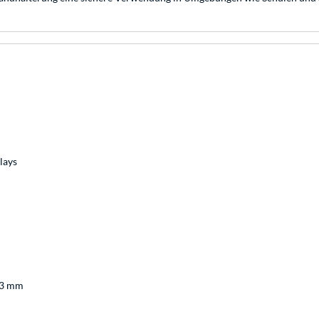
lays
: 3 mm