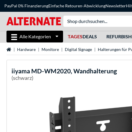
PayPal 0% Finanzierung
Einfache Retouren-Abwicklung
Newsletter
Hil
Alle Kategorien
TAGES
DEALS
REFURBIS
Startseite
Hardware
Monitore
Digital Signage
Halterungen für Pu
iiyama
MD-WM2020, Wandhalterung
(schwarz)