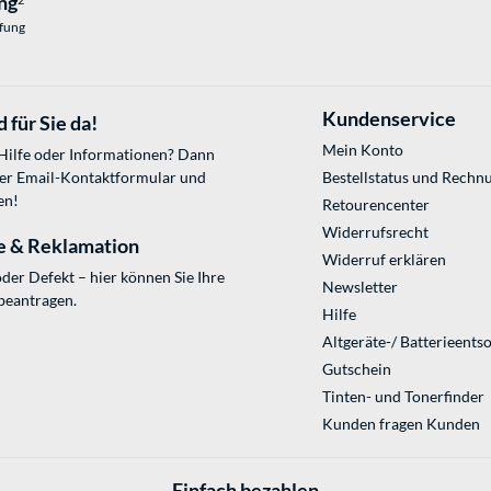
ng
2
üfung
Kundenservice
 für Sie da!
Mein Konto
 Hilfe oder Informationen? Dann
ser
Email-Kontaktformular
und
Bestellstatus und Rechn
en!
Retourencenter
Widerrufsrecht
e & Reklamation
Widerruf erklären
der Defekt – hier können Sie Ihre
Newsletter
beantragen.
Hilfe
Altgeräte-/ Batterieents
Gutschein
Tinten- und Tonerfinder
Kunden fragen Kunden
Einfach bezahlen