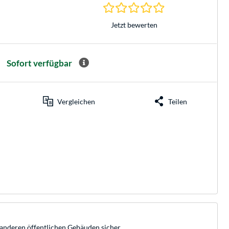
0.0 Sterne bei 0 Be
Jetzt bewerten
Sofort verfügbar
Vergleichen
Teilen
anderen öffentlichen Gebäuden sicher.