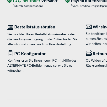
CO
-neutraler
Versand
PayPal Ratenzahlu
1
2
1
2
(durch Kompensation)
Vorb. Kreditwürdigkeitspr
Bestellstatus abrufen
Wir sind
Sie benötigen
Sie möchten Ihren Bestellstatus einsehen oder
nutzen Sie un
die Sendungsverfolgung prüfen? Hier finden Sie
wir helfen Ihn
alle Informationen rund um Ihre Bestellung.
PC-Konfigurator
Retour
Konfigurieren Sie Ihren neuen PC mit Hilfe des
Ob Widerruf o
ALTERNATE PC-Builder genau so, wie Sie es
Rücksendung 
wünschen!