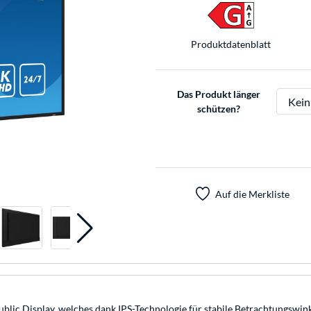
Produkt­datenblatt
Das Produkt länger
schützen?
Auf die Merkliste
blic Display, welches dank IPS-Technologie für stabile Betrachtungswink