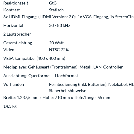
Reaktionszeit
GtG
Kontrast
Statisch
3x HDMI-Eingang, (HDMI-Version: 2.0), 1x VGA-Eingang, 1x StereoCinc
Horizontal
30 - 83 kHz
2 Lautsprecher
Gesamtleistung
20 Watt
Video
NTSC 72%
VESA kompatibel (400 x 400 mm)
Mediaplayer, Gehäuseart (Frontrahmen): Metall, LAN-Controller
Ausrichtung: Querformat + Hochformat
Vorhanden
Fernbedienung (inkl. Batterien), Netzkabel, 
Sicherheitshinweise
Breite: 1.237,5 mm x Höhe: 710 mm x Tiefe/Länge: 55 mm
14,3 kg