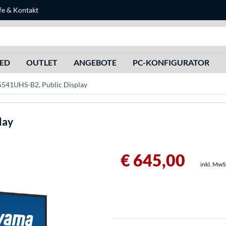
fe
&
Kontakt
Suche
HED
OUTLET
ANGEBOTE
PC-KONFIGURATOR
5541UHS-B2, Public Display
lay
€ 645,00
inkl. MwS