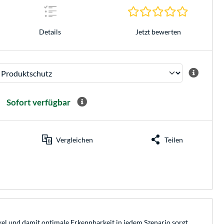
0.0 Sterne 
Jetzt bewerten
Details
Sofort verfügbar
Vergleichen
Teilen
el und damit optimale Erkennbarkeit in jedem Szenario sorgt.