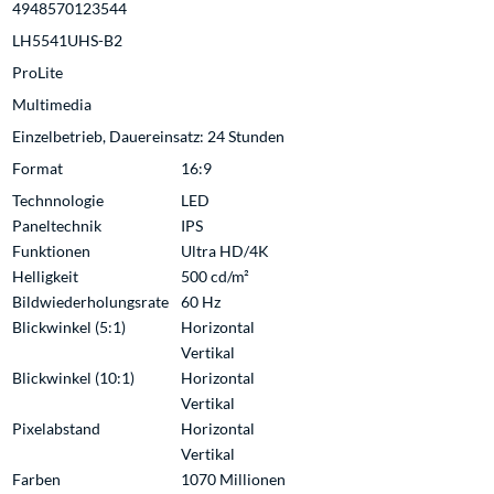
4948570123544
LH5541UHS-B2
ProLite
Multimedia
Einzelbetrieb, Dauereinsatz: 24 Stunden
Format
16:9
Technnologie
LED
Paneltechnik
IPS
Funktionen
Ultra HD/4K
Helligkeit
500 cd/m²
Bildwiederholungsrate
60 Hz
Blickwinkel (5:1)
Horizontal
Vertikal
Blickwinkel (10:1)
Horizontal
Vertikal
Pixelabstand
Horizontal
Vertikal
Farben
1070 Millionen