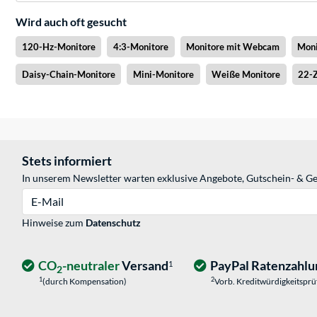
Wird auch oft gesucht
120-Hz-Monitore
4:3-Monitore
Monitore mit Webcam
Moni
Daisy-Chain-Monitore
Mini-Monitore
Weiße Monitore
22-Z
Stets informiert
In unserem Newsletter warten exklusive Angebote, Gutschein- & Ge
E-Mail
Hinweise zum
Datenschutz
CO
-neutraler
Versand
PayPal Ratenzahlu
1
2
1
2
(durch Kompensation)
Vorb. Kreditwürdigkeitspr