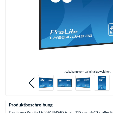
Abb. kann vom Original abweichen.
Produktbeschreibung
Das iiyama ProLite LH5541UHS-B2 ist ein 139 cm (54,6") großes Pu