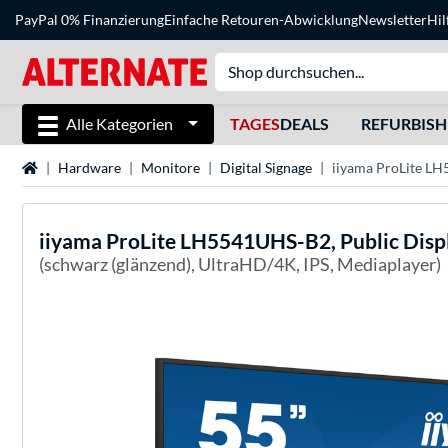
PayPal 0% Finanzierung
Einfache Retouren-Abwicklung
Newsletter
Hil
Alle Kategorien
TAGES
DEALS
REFURBIS
Startseite
Hardware
Monitore
Digital Signage
iiyama ProLite LH
iiyama
ProLite LH5541UHS-B2, Public Disp
(schwarz (glänzend), UltraHD/4K, IPS, Mediaplayer)