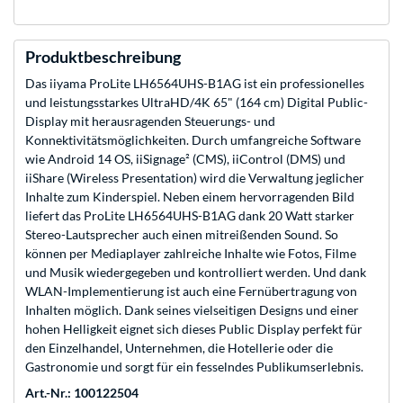
Produktbeschreibung
Das iiyama ProLite LH6564UHS-B1AG ist ein professionelles
und leistungsstarkes UltraHD/᠎4K 65" (164 cm) Digital Public-
Display mit herausragenden Steuerungs- und
Konnektivitätsmöglichkeiten. Durch umfangreiche Software
wie Android 14 OS, iiSignage² (CMS), iiControl (DMS) und
iiShare (Wireless Presentation) wird die Verwaltung jeglicher
Inhalte zum Kinderspiel. Neben einem hervorragenden Bild
liefert das ProLite LH6564UHS-B1AG dank 20 Watt starker
Stereo-Lautsprecher auch einen mitreißenden Sound. So
können per Mediaplayer zahlreiche Inhalte wie Fotos, Filme
und Musik wiedergegeben und kontrolliert werden. Und dank
WLAN-Implementierung ist auch eine Fernübertragung von
Inhalten möglich. Dank seines vielseitigen Designs und einer
hohen Helligkeit eignet sich dieses Public Display perfekt für
den Einzelhandel, Unternehmen, die Hotellerie oder die
Gastronomie und sorgt für ein fesselndes Publikumserlebnis.
Art.-Nr.: 100122504