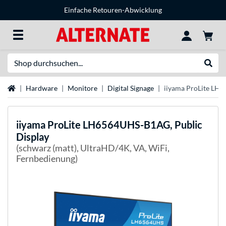
Einfache Retouren-Abwicklung
Suche
Suche
Startseite
Hardware
Monitore
Digital Signage
iiyama ProLite LH
iiyama
ProLite LH6564UHS-B1AG, Public
Display
(schwarz (matt), UltraHD/4K, VA, WiFi,
Fernbedienung)