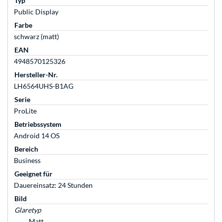
Typ
Public Display
Farbe
schwarz (matt)
EAN
4948570125326
Hersteller-Nr.
LH6564UHS-B1AG
Serie
ProLite
Betriebssystem
Android 14 OS
Bereich
Business
Geeignet für
Dauereinsatz: 24 Stunden
Bild
Glaretyp
Matt