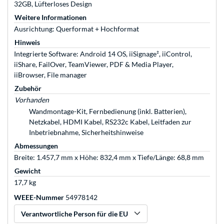
32GB, Lüfterloses Design
Weitere Informationen
Ausrichtung: Querformat + Hochformat
Hinweis
Integrierte Software: Android 14 OS, iiSignage², iiControl,
iiShare, FailOver, TeamViewer, PDF & Media Player,
iiBrowser, File manager
Zubehör
Vorhanden
Wandmontage-Kit, Fernbedienung (inkl. Batterien),
Netzkabel, HDMI Kabel, RS232c Kabel, Leitfaden zur
Inbetriebnahme, Sicherheitshinweise
Abmessungen
Breite: 1.457,7 mm x Höhe: 832,4 mm x Tiefe/Länge: 68,8 mm
Gewicht
17,7 kg
WEEE-Nummer
54978142
Verantwortliche Person für die EU