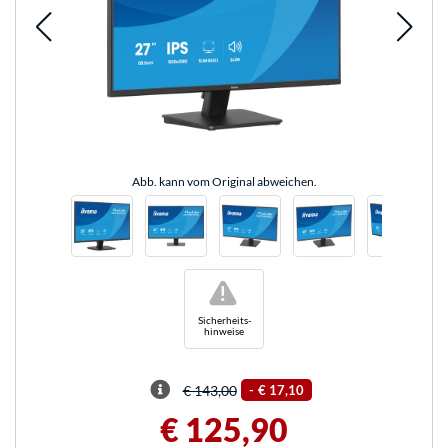
Abb. kann vom Original abweichen.
!
Sicherheits-
hinweise
€ 143,00
-
€ 17,10
€ 125,90