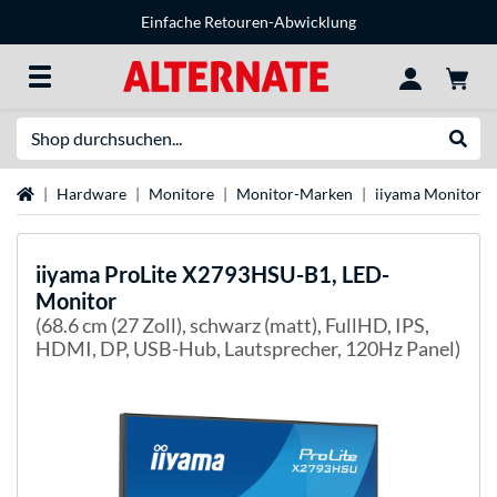
Einfache Retouren-Abwicklung
Suche
Suche
Startseite
Hardware
Monitore
Monitor-Marken
iiyama Monitore
iiyama
ProLite X2793HSU-B1, LED-
Monitor
(68.6 cm (27 Zoll), schwarz (matt), FullHD, IPS,
HDMI, DP, USB-Hub, Lautsprecher, 120Hz Panel)