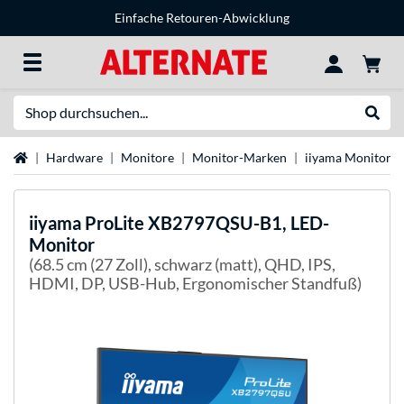
Einfache Retouren-Abwicklung
Suche
Suche
Startseite
Hardware
Monitore
Monitor-Marken
iiyama Monitore
iiyama
ProLite XB2797QSU-B1, LED-
Monitor
(68.5 cm (27 Zoll), schwarz (matt), QHD, IPS,
HDMI, DP, USB-Hub, Ergonomischer Standfuß)