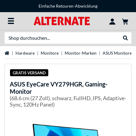
Einfache Retouren-Abwicklung
Suche
Suche
Startseite
Hardware
Monitore
Monitor-Marken
ASUS Monitore
GRATIS VERSAND
ASUS
EyeCare VY279HGR, Gaming-
Monitor
(68.6 cm (27 Zoll), schwarz, FullHD, IPS, Adaptive-
Sync, 120Hz Panel)