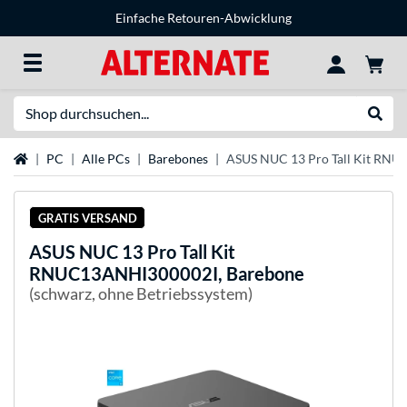
Einfache Retouren-Abwicklung
Suche
Suche
Startseite
PC
Alle PCs
Barebones
ASUS NUC 13 Pro Tall Kit RN
GRATIS VERSAND
ASUS
NUC 13 Pro Tall Kit
RNUC13ANHI300002I, Barebone
(schwarz, ohne Betriebssystem)