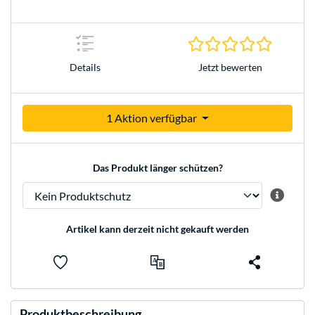
0.0 Stern
Jetzt bewerten
Details
1 Aktion verfügbar
Das Produkt länger schützen?
Artikel kann derzeit nicht gekauft werden
Produktbeschreibung