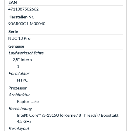
EAN
4711387502662
Hersteller-Nr.
90AR00C1-M00040
Serie
NUC 13 Pro
Gehäuse
Laufwerksschächte
2,5" intern
1
Formfaktor
HTPC
Prozessor
Architektur
Raptor Lake
Bezeichnung
Intel® Core™ i3-1315U (6 Kerne / 8 Threads) / Boosttakt
4,5 GHz
Kernlayout