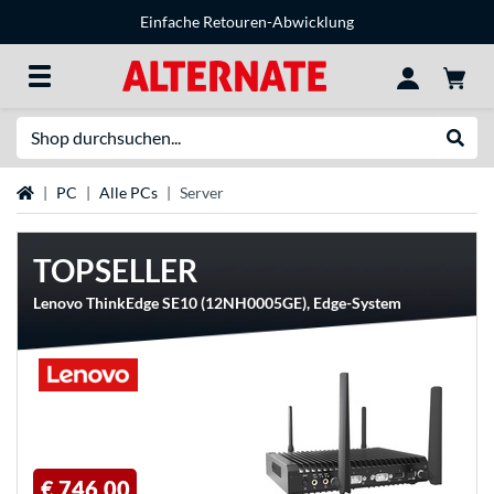
Einfache Retouren-Abwicklung
Suche
Suche
Startseite
PC
Alle PCs
Server
TOPSELLER
Lenovo ThinkEdge SE10 (12NH0005GE), Edge-System
€ 746,00