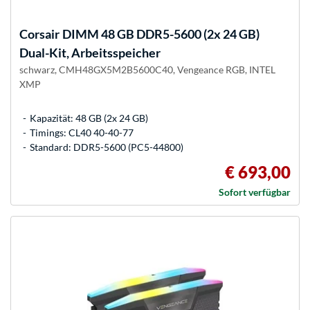
Corsair
DIMM 48 GB DDR5-5600 (2x 24 GB)
Dual-Kit, Arbeitsspeicher
schwarz, CMH48GX5M2B5600C40, Vengeance RGB, INTEL
XMP
Kapazität: 48 GB (2x 24 GB)
Timings: CL40 40-40-77
Standard: DDR5-5600 (PC5-44800)
€ 693,00
Sofort verfügbar