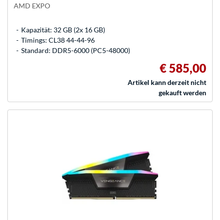
AMD EXPO
Kapazität: 32 GB (2x 16 GB)
Timings: CL38 44-44-96
Standard: DDR5-6000 (PC5-48000)
€ 585,00
Artikel kann derzeit nicht
gekauft werden