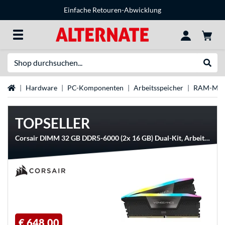
Einfache Retouren-Abwicklung
Suche
Suche
Startseite
Hardware
PC-Komponenten
Arbeitsspeicher
RAM-Mar
TOPSELLER
Corsair DIMM 32 GB DDR5-6000 (2x 16 GB) Dual-Kit, Arbeitsspeicher
€ 648,00