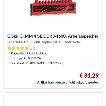
G.Skill
DIMM 4 GB DDR3-1600 , Arbeitsspeicher
F3-12800CL9S-4GBRL, Ripjaws, INTEL XMP, Retail
(35)
Kapazität: 4 GB (1x 4 GB)
Timings: CL9 9-9-24
Standard: DDR3-1600 (PC3-12800)
€ 31,29
Artikel kann derzeit nicht gekauft werden