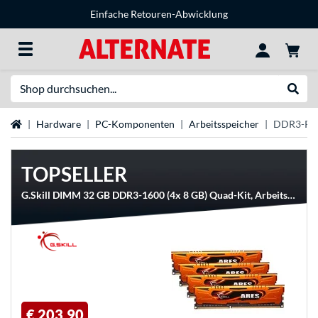
Einfache Retouren-Abwicklung
Suche
Suche
Startseite
Hardware
PC-Komponenten
Arbeitsspeicher
DDR3-R
TOPSELLER
G.Skill DIMM 32 GB DDR3-1600 (4x 8 GB) Quad-Kit, Arbeitsspeicher
€ 203,90