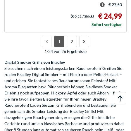
€ 27,50
€ 24,99
(
)
€ 0,52
/ Stück
Sofort verfügbar
1
2
1-24 von 26 Ergebnisse
Digital Smoker Grills von Bradley
Sie suchen nach einem leistungsstarken Räucherofen? Greifen Sie
zu den Bradley Digital Smoker – mit Elektro oder Pellet-Heizart –
und erleben Sie fantastisches Raucharoma vom Feinsten! Mit
Aroma Bisquetten bzw. Räucherholz können Sie dieses Smoker
Erlebnis noch aufpeppen. Hickory, Apfel oder auch Ahorn – finden
Sie Ihre favorisierten Bisquetten für Ihren neuen Bradley
Räucherofen! Laden Sie zum Grillabend ein und bestaunen Sie
gemeinsam die Smoker Leistung der Bradley Grills! Mit
dazugehörigem Rauchgenerator, erzeugen die Grills köstliche
Gerichte rund um ein klassisches Barbecue und produzieren dabei
über 8 Stunden lang automatisch sauberen Rauch beim Heiß- oder