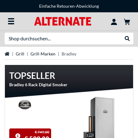
Einfache Retouren-Abwicklung
Suche
Suche
Startseite
Grill
Grill-Marken
Bradley
TOPSELLER
Bradley 6 Rack Digital Smoker
€ 749,00