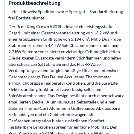
Produktbeschreibung
Liefer-Hinweis: Speditionsware/ Sperrgut – Standardlieferung
frei Bordsteinkante
Der Broil King Crown 590 Shadow ist ein leistungsstarker
Gasgrill mit einer Gesamtbrennerleistung von 13,2 kW und
einer großzügigen Grillfläche von 5.194 cm². Mit 5 Dual-Tube
Stabbrennern, einem 4,4 kW Spießbratenbrenner und einem
2,7 kW Seitenbrenner bietet er vielseitige Grillmöglichkeiten.
Die neigbaren Gussroste verhindern Stichflammen und leiten
überschüssigen Saft ab, während das Flav-R-Wave
Verdampfungssystem für gleichmäßige Hitze und intensiven
Geschmack sorgt. Das Deluxe Accu-temp Thermometer
ermöglicht präzise Temperaturkontrollen, und die Sure Lite
Elektrozündung funktioniert zuverlässig, selbst am
Spießbratenbrenner. Das Design besticht durch einen schwarz-
emaillierten Deckel, Aluminiumguss-Seitenteile und einen
stabilen Therma-Cast Aluminium Grillgehäuse. Abklappbare
Seitenablagen und ein Cabinetunterwagen mit
Gasflaschenintegration bieten zusätzlichen Komfort.
Feststellbare Lenkrollen sorgen für einfache Mobilität. Der
Broil King Crown 590 Shadow ist die perfekte Wahl für