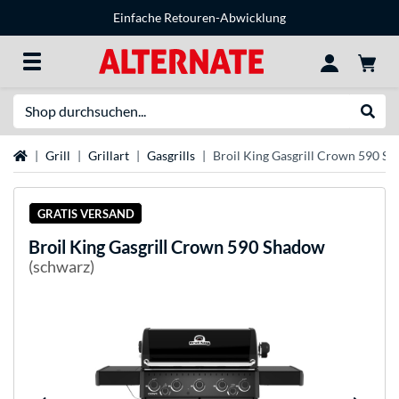
Einfache Retouren-Abwicklung
Suche
Suche
Startseite
Grill
Grillart
Gasgrills
Broil King Gasgrill Crown 590 S
GRATIS VERSAND
Broil King
Gasgrill Crown 590 Shadow
(schwarz)