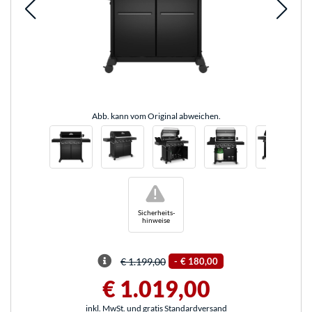
Abb. kann vom Original abweichen.
!
Sicherheits-
hinweise
€ 1.199,00
-
€ 180,00
€ 1.019,00
inkl. MwSt. und gratis Standardversand