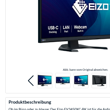
Abb. kann vom Original abweichen.
Produktbeschreibung
Ob im Büro oder zu Hause: Der Eizo EV3450XC-BK ist für die Anford