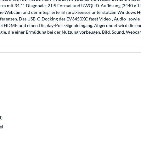
rm mit 34,1“-Diagonale, 21:9 Format und UWQHD-Auflösung (3440 x 1440 
ie Webcam und der integrierte Infrarot-Sensor unterstützen Windows 
nferenzen. Das USB-C-Docking des EV3450XC fasst Video-, Audio- sowie 
zwei HDMI- und einen Display-Port-Signaleingang. Abgerundet wird die
gie, die einer Ermüdung bei der Nutzung vorbeugen. Bild, Sound, Webcam
l)
el