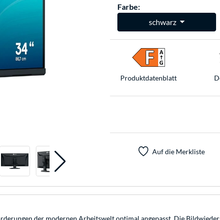
Farbe:
schwarz
Produkt­datenblatt
D
Auf die Merkliste
erungen der modernen Arbeitswelt optimal angepasst. Die Bildwiedergabe