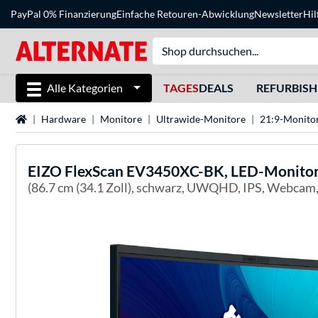
PayPal 0% Finanzierung
Einfache Retouren-Abwicklung
Newsletter
Hil
Alle Kategorien
TAGES
DEALS
REFURBIS
Startseite
Hardware
Monitore
Ultrawide-Monitore
21:9-Monito
EIZO
FlexScan EV3450XC-BK, LED-Monito
(86.7 cm (34.1 Zoll), schwarz, UWQHD, IPS, Webcam