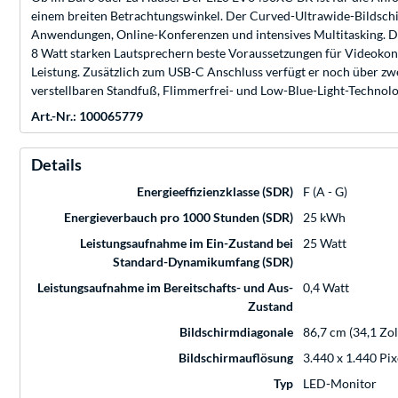
einem breiten Betrachtungswinkel. Der Curved-Ultrawide-Bildschi
Anwendungen, Online-Konferenzen und intensives Multitasking. D
8 Watt starken Lautsprechern beste Voraussetzungen für Videoko
Leistung. Zusätzlich zum USB-C Anschluss verfügt er noch über 
verstellbaren Standfuß, Flimmerfrei- und Low-Blue-Light-Technolo
Art.-Nr.: 100065779
Details
Energieeffizienzklasse (SDR)
F (A - G)
Energieverbauch pro 1000 Stunden (SDR)
25 kWh
Leistungsaufnahme im Ein-Zustand bei
25 Watt
Standard-Dynamikumfang (SDR)
Leistungsaufnahme im Bereitschafts- und Aus-
0,4 Watt
Zustand
Bildschirmdiagonale
86,7 cm (34,1 Zol
Bildschirmauflösung
3.440 x 1.440 Pix
Typ
LED-Monitor