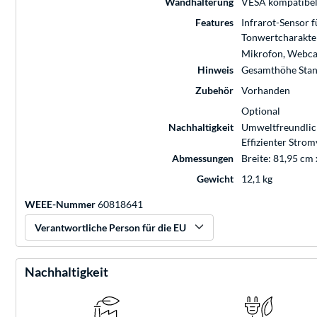
Wandhalterung
VESA kompatibel
Features
Infrarot-Sensor 
Tonwertcharakter
Mikrofon, Webc
Hinweis
Gesamthöhe Stand
Zubehör
Vorhanden
Optional
Nachhaltigkeit
Umweltfreundlic
Effizienter Stro
Abmessungen
Breite: 81,95 cm
Gewicht
12,1 kg
WEEE-Nummer
60818641
Verantwortliche Person für die EU
Nachhaltigkeit