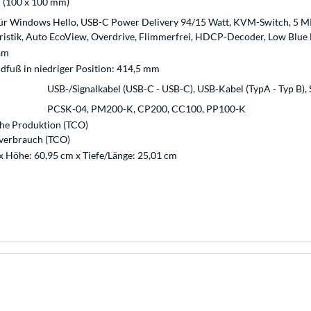
 (100 x 100 mm)
für Windows Hello, USB-C Power Delivery 94/15 Watt, KVM-Switch, 5 M
istik, Auto EcoView, Overdrive, Flimmerfrei, HDCP-Decoder, Low Blue 
am
fuß in niedriger Position: 414,5 mm
USB-/Signalkabel (USB-C - USB-C), USB-Kabel (TypA - Typ B), 
PCSK-04, PM200-K, CP200, CC100, PP100-K
he Produktion (TCO)
mverbrauch (TCO)
 x Höhe: 60,95 cm x Tiefe/Länge: 25,01 cm