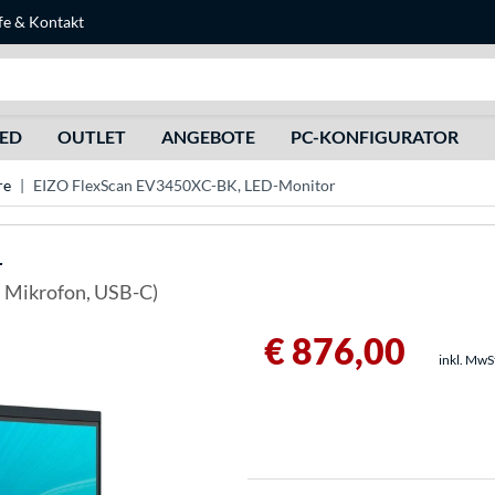
fe
&
Kontakt
Suche
HED
OUTLET
ANGEBOTE
PC-KONFIGURATOR
re
EIZO FlexScan EV3450XC-BK, LED-Monitor
r
, Mikrofon, USB-C)
€ 876,00
inkl. MwS