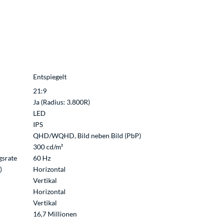
Entspiegelt
21:9
Ja (Radius: 3.800R)
LED
IPS
QHD/WQHD, Bild neben Bild (PbP)
300 cd/m²
gsrate
60 Hz
)
Horizontal
Vertikal
Horizontal
Vertikal
16,7 Millionen