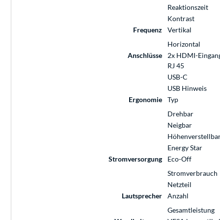
Reaktionszeit
Kontrast
Frequenz
Vertikal
Horizontal
Anschlüsse
2x HDMI-Eingang, 
RJ 45
USB-C
USB Hinweis
Ergonomie
Typ
Drehbar
Neigbar
Höhenverstellba
Energy Star
Stromversorgung
Eco-Off
Stromverbrauch
Netzteil
Lautsprecher
Anzahl
Gesamtleistung