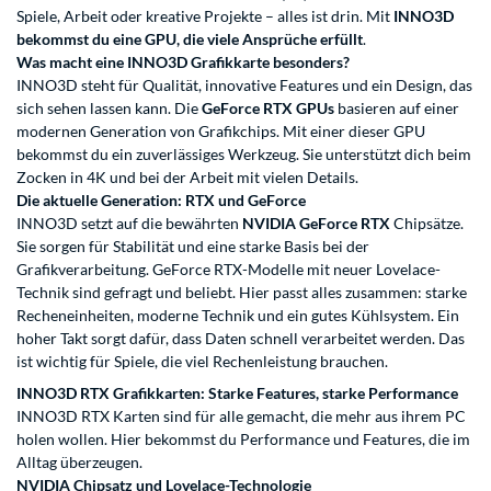
Spiele, Arbeit oder kreative Projekte – alles ist drin. Mit
INNO3D
bekommst du eine GPU, die viele Ansprüche erfüllt
.
Was macht eine INNO3D Grafikkarte besonders?
INNO3D steht für Qualität, innovative Features und ein Design, das
sich sehen lassen kann. Die
GeForce RTX GPUs
basieren auf einer
modernen Generation von Grafikchips. Mit einer dieser GPU
bekommst du ein zuverlässiges Werkzeug. Sie unterstützt dich beim
Zocken in 4K und bei der Arbeit mit vielen Details.
Die aktuelle Generation: RTX und GeForce
INNO3D setzt auf die bewährten
NVIDIA GeForce RTX
Chipsätze.
Sie sorgen für Stabilität und eine starke Basis bei der
Grafikverarbeitung. GeForce RTX-Modelle mit neuer Lovelace-
Technik sind gefragt und beliebt. Hier passt alles zusammen: starke
Recheneinheiten, moderne Technik und ein gutes Kühlsystem. Ein
hoher Takt sorgt dafür, dass Daten schnell verarbeitet werden. Das
ist wichtig für Spiele, die viel Rechenleistung brauchen.
INNO3D RTX Grafikkarten: Starke Features, starke Performance
INNO3D RTX Karten sind für alle gemacht, die mehr aus ihrem PC
holen wollen. Hier bekommst du Performance und Features, die im
Alltag überzeugen.
NVIDIA Chipsatz und Lovelace-Technologie