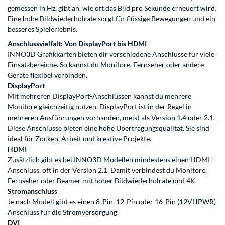
gemessen in Hz, gibt an, wie oft das Bild pro Sekunde erneuert wird.
Eine hohe Bildwiederholrate sorgt für flüssige Bewegungen und ein
besseres Spielerlebnis.
Anschlussvielfalt: Von DisplayPort bis HDMI
INNO3D Grafikkarten bieten dir verschiedene Anschlüsse für viele
Einsatzbereiche. So kannst du Monitore, Fernseher oder andere
Geräte flexibel verbinden.
DisplayPort
Mit mehreren DisplayPort-Anschlüssen kannst du mehrere
Monitore gleichzeitig nutzen. DisplayPort ist in der Regel in
mehreren Ausführungen vorhanden, meist als Version 1.4 oder 2.1.
Diese Anschlüsse bieten eine hohe Übertragungsqualität. Sie sind
ideal für Zocken, Arbeit und kreative Projekte.
HDMI
Zusätzlich gibt es bei INNO3D Modellen mindestens einen HDMI-
Anschluss, oft in der Version 2.1. Damit verbindest du Monitore,
Fernseher oder Beamer mit hoher Bildwiederholrate und 4K.
Stromanschluss
Je nach Modell gibt es einen 8-Pin, 12-Pin oder 16-Pin (12VHPWR)
Anschluss für die Stromversorgung.
DVI