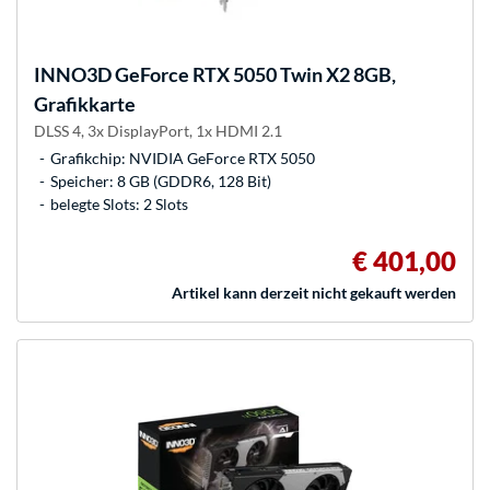
INNO3D
GeForce RTX 5050 Twin X2 8GB,
Grafikkarte
DLSS 4, 3x DisplayPort, 1x HDMI 2.1
Grafikchip: NVIDIA GeForce RTX 5050
Speicher: 8 GB (GDDR6, 128 Bit)
belegte Slots: 2 Slots
€ 401,00
Artikel kann derzeit nicht gekauft werden