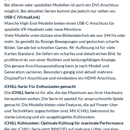
Bei älteren oder speziellen Modellen ist auch ein DVI-Anschluss
möglich. Bei aktuellen Serien kommt das jedoch nur selten vor.
USB-C (VirtualLink)
Manche High-End-Modelle bieten einen USB-C-Anschluss für
spezielle VR-Headsets oder neue Monitore.
Viele Modelle unterstützen eine Bildwiederholrate von 144 Hz oder
mehr. So genießt du flüssige Bewegungen und gestochen scharfe
Bilder. Gerade bei schnellen Games. 4K-Auflösung ist für viele
Karten Standard. Sie liefert ein scharfes und detailreiches Bild. So
profitierst du von einer flexiblen und leistungsfähigen Anzeige.
Die genaue Anschlussausstattung kann je nach Modell und
Generation variieren. Besonders gängig sind aktuell mehrere
DisplayPort-Anschlüsse und mindestens ein HDMI-Anschluss.
iCHILL-Serie: Für Enthusiasten gemacht
Die
iCHILL-Serie
ist für alle, die das Maximum aus ihrer Hardware
herausholen wollen. Die Serie ist speziell für anspruchsvolle Spiele
gemacht. Die Modelle bieten viele Features, die auf Power-User
und Technikfans zugeschnitten sind. Mit iCHILL bekommst du
starke Leistung und ein ausgeklügeltes Kühlsystem.
iCHILL Kühlsystem: Optimale Kühlung für maximale Performance
Bei der iCHILL-Serie setzt INNO3D auf mehrere Lüfter und eine