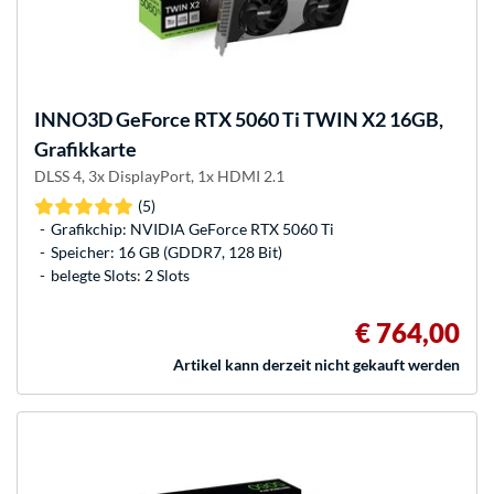
INNO3D
GeForce RTX 5060 Ti TWIN X2 16GB,
Grafikkarte
DLSS 4, 3x DisplayPort, 1x HDMI 2.1
(5)
Grafikchip: NVIDIA GeForce RTX 5060 Ti
Speicher: 16 GB (GDDR7, 128 Bit)
belegte Slots: 2 Slots
€ 764,00
Artikel kann derzeit nicht gekauft werden