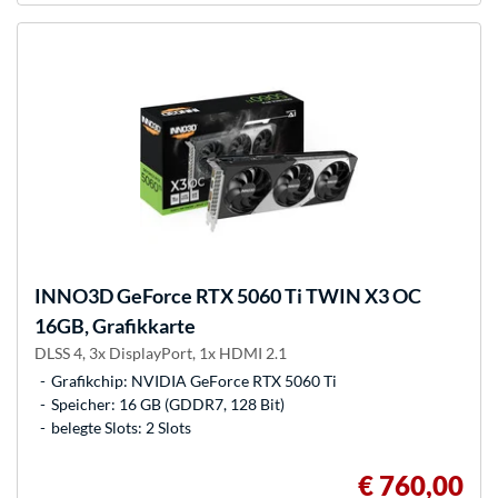
INNO3D
GeForce RTX 5060 Ti TWIN X3 OC
16GB, Grafikkarte
DLSS 4, 3x DisplayPort, 1x HDMI 2.1
Grafikchip: NVIDIA GeForce RTX 5060 Ti
Speicher: 16 GB (GDDR7, 128 Bit)
belegte Slots: 2 Slots
€ 760,00