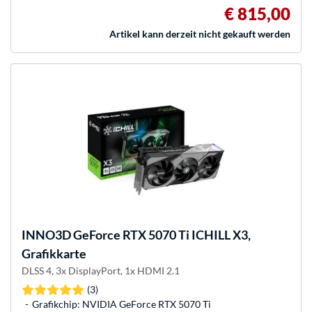
€ 815,00
Artikel kann derzeit nicht gekauft werden
INNO3D
GeForce RTX 5070 Ti ICHILL X3,
Grafikkarte
DLSS 4, 3x DisplayPort, 1x HDMI 2.1
(3)
Grafikchip: NVIDIA GeForce RTX 5070 Ti