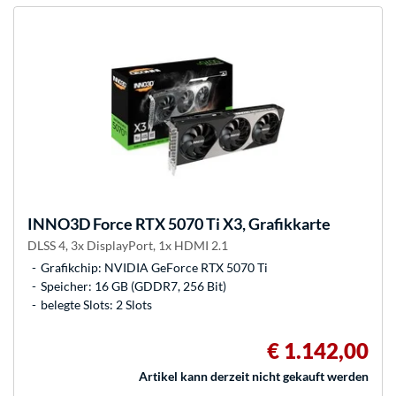
INNO3D
Force RTX 5070 Ti X3, Grafikkarte
DLSS 4, 3x DisplayPort, 1x HDMI 2.1
Grafikchip: NVIDIA GeForce RTX 5070 Ti
Speicher: 16 GB (GDDR7, 256 Bit)
belegte Slots: 2 Slots
€ 1.142,00
Artikel kann derzeit nicht gekauft werden