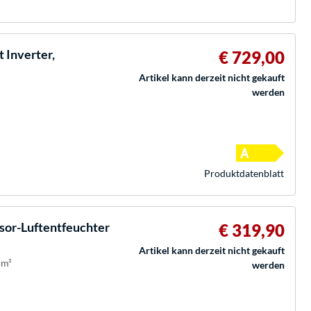
 Inverter,
€ 729,00
Artikel kann derzeit nicht gekauft
werden
Produkt­datenblatt
or-Luftentfeuchter
€ 319,90
Artikel kann derzeit nicht gekauft
5m²
werden