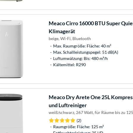
Meaco
Cirro 16000 BTU Super Quiet
Klimagerät
beige, Wi-Fi, Bluetooth
Max. Raumgröße: Fläche: 40 m²
Max. Schallleistungspegel: 51 dB(A)
Luftumwälzung: Bis: 480 m³/h
Kältemittel: R290
Meaco
Dry Arete One 25L Kompress
und Luftreiniger
weiß/schwarz, 267 Watt, für Räume bis zu 12
(2)
Raumgröße: Fläche: 125 m²
Entfeuchterleistung: 25 l/D