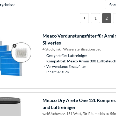
Sortie
rgebnisse
1
2
Meaco
Verdunstungsfilter für Armin
Silvertex
4 Stück, inkl. Wassersterilisationspad
Geeignet für: Luftreiniger
Kompatibel: Meaco Armin 300 Luftbefeuch
Verwendung: Ersatzfilter
Inhalt: 4 Stück
Meaco
Dry Arete One 12L Kompress
und Luftreiniger
weiß/schwarz, 151 Watt, für Räume bis zu 55