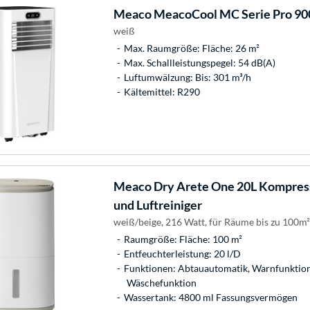
Meaco
MeacoCool MC Serie Pro 900
weiß
Max. Raumgröße: Fläche: 26 m²
Max. Schallleistungspegel: 54 dB(A)
Luftumwälzung: Bis: 301 m³/h
Kältemittel: R290
Meaco
Dry Arete One 20L Kompress
und Luftreiniger
weiß/beige, 216 Watt, für Räume bis zu 100m²
Raumgröße: Fläche: 100 m²
Entfeuchterleistung: 20 l/D
Funktionen: Abtauautomatik, Warnfunktion 
Wäschefunktion
Wassertank: 4800 ml Fassungsvermögen