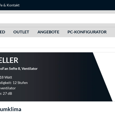
fe
&
Kontakt
Suche
HED
OUTLET
ANGEBOTE
PC-KONFIGURATOR
ELLER
Fan Sefte 8, Ventilator
 18 Watt
igkeit: 12 Stufen
hventilator
e: 27 dB
aumklima