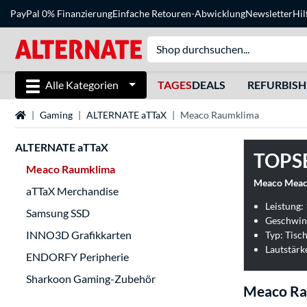
PayPal 0% Finanzierung
Einfache Retouren-Abwicklung
Newsletter
Hil
Alle Kategorien
TAGES
DEALS
REFURBIS
Startseite
Gaming
ALTERNATE aTTaX
Meaco Raumklima
ALTERNATE aTTaX
TOPS
Meaco Raumklima
Meaco Meaco
aTTaX Merchandise
Leistung:
Samsung SSD
Geschwind
INNO3D Grafikkarten
Typ: Tisc
Lautstärk
ENDORFY Peripherie
Sharkoon Gaming-Zubehör
Meaco R