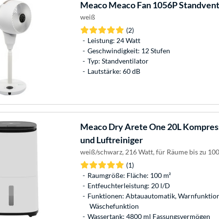
Meaco
Meaco Fan 1056P Standventi
weiß
(2)
Leistung: 24 Watt
Geschwindigkeit: 12 Stufen
Typ: Standventilator
Lautstärke: 60 dB
Meaco
Dry Arete One 20L Kompress
und Luftreiniger
weiß/schwarz, 216 Watt, für Räume bis zu 10
(1)
Raumgröße: Fläche: 100 m²
Entfeuchterleistung: 20 l/D
Funktionen: Abtauautomatik, Warnfunktion 
Wäschefunktion
Wassertank: 4800 ml Fassungsvermögen