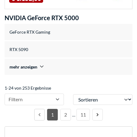
NVIDIA GeForce RTX 5000
GeForce RTX Gaming
RTX 5090
mehr anzeigen
1-24 von 253 Ergebnisse
Sortieren
Filtern
1
2
11
…