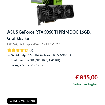
ASUS
GeForce RTX 5060 Ti PRIME OC 16GB,
Grafikkarte
DLSS 4, 3x DisplayPort, 1x HDMI 2.1
(7)
Grafikchip: NVIDIA GeForce RTX 5060 Ti
Speicher: 16 GB (GDDR7, 128 Bit)
belegte Slots: 2,5 Slots
€ 815,00
Sofort verfügbar
GRATIS VERSAND