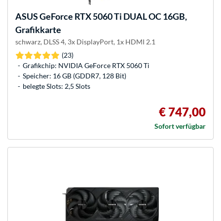
ASUS
GeForce RTX 5060 Ti DUAL OC 16GB,
Grafikkarte
schwarz, DLSS 4, 3x DisplayPort, 1x HDMI 2.1
(23)
Grafikchip: NVIDIA GeForce RTX 5060 Ti
Speicher: 16 GB (GDDR7, 128 Bit)
belegte Slots: 2,5 Slots
€ 747,00
Sofort verfügbar