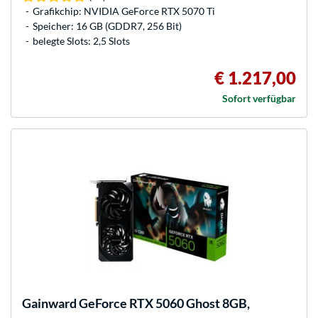
Grafikchip: NVIDIA GeForce RTX 5070 Ti
Speicher: 16 GB (GDDR7, 256 Bit)
belegte Slots: 2,5 Slots
€ 1.217,00
Sofort verfügbar
Gainward
GeForce RTX 5060 Ghost 8GB,