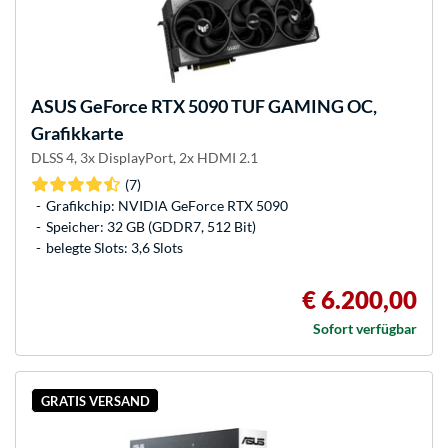
ASUS
GeForce RTX 5090 TUF GAMING OC,
Grafikkarte
DLSS 4, 3x DisplayPort, 2x HDMI 2.1
(7)
Grafikchip: NVIDIA GeForce RTX 5090
Speicher: 32 GB (GDDR7, 512 Bit)
belegte Slots: 3,6 Slots
€ 6.200,00
Sofort verfügbar
GRATIS VERSAND