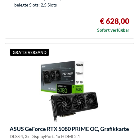
belegte Slots: 2,5 Slots
€ 628,00
Sofort verfügbar
GRATIS VERSAND
ASUS
GeForce RTX 5080 PRIME OC, Grafikkarte
DLSS 4, 3x DisplayPort, 1x HDMI 2.1