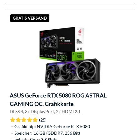
GRATIS VERSAND
ASUS
GeForce RTX 5080 ROG ASTRAL
GAMING OC, Grafikkarte
DLSS 4, 3x DisplayPort, 2x HDMI 2.1
(25)
Grafikchip: NVIDIA GeForce RTX 5080
Speicher: 16 GB (GDDR7, 256 Bit)
belegte Slots: 3,8 Slots