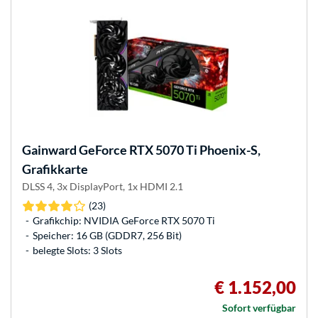
Gainward
GeForce RTX 5070 Ti Phoenix-S,
Grafikkarte
DLSS 4, 3x DisplayPort, 1x HDMI 2.1
(23)
Grafikchip: NVIDIA GeForce RTX 5070 Ti
Speicher: 16 GB (GDDR7, 256 Bit)
belegte Slots: 3 Slots
€ 1.152,00
Sofort verfügbar