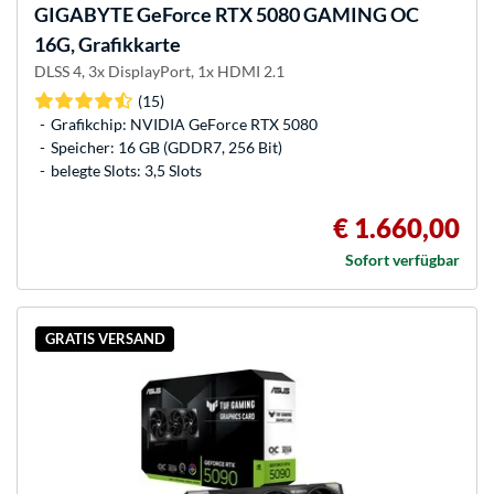
GIGABYTE
GeForce RTX 5080 GAMING OC
16G, Grafikkarte
DLSS 4, 3x DisplayPort, 1x HDMI 2.1
(15)
Grafikchip: NVIDIA GeForce RTX 5080
Speicher: 16 GB (GDDR7, 256 Bit)
belegte Slots: 3,5 Slots
€ 1.660,00
Sofort verfügbar
GRATIS VERSAND