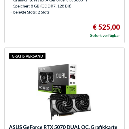
Speicher: 8 GB (GDDR7, 128 Bit)
belegte Slots: 2 Slots
€ 525,00
Sofort verfügbar
GRATIS VERSAND
ASUS
GeForce RTX 5070 DUAL OC, Grafikkarte