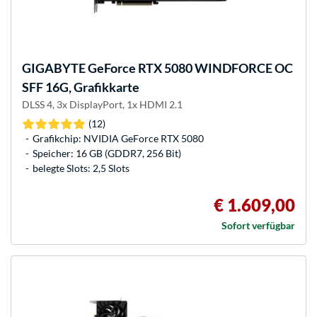
GIGABYTE
GeForce RTX 5080 WINDFORCE OC
SFF 16G, Grafikkarte
DLSS 4, 3x DisplayPort, 1x HDMI 2.1
(12)
Grafikchip: NVIDIA GeForce RTX 5080
Speicher: 16 GB (GDDR7, 256 Bit)
belegte Slots: 2,5 Slots
€ 1.609,00
Sofort verfügbar