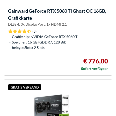
Gainward
GeForce RTX 5060 Ti Ghost OC 16GB,
Grafikkarte
DLSS 4, 3x DisplayPort, 1x HDMI 2.1
(3)
Grafikchip: NVIDIA GeForce RTX 5060 Ti
Speicher: 16 GB (GDDR7, 128 Bit)
belegte Slots: 2 Slots
€ 776,00
Sofort verfügbar
GRATIS VERSAND