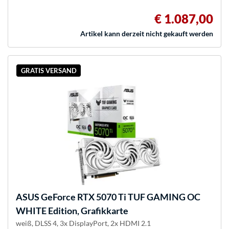
€ 1.087,00
Artikel kann derzeit nicht gekauft werden
GRATIS VERSAND
ASUS
GeForce RTX 5070 Ti TUF GAMING OC
WHITE Edition, Grafikkarte
weiß, DLSS 4, 3x DisplayPort, 2x HDMI 2.1