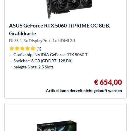
ASUS
GeForce RTX 5060 Ti PRIME OC 8GB,
Grafikkarte
DLSS 4, 3x DisplayPort, 1x HDMI 2.1
(1)
Grafikchip: NVIDIA GeForce RTX 5060 Ti
Speicher: 8 GB (GDDR7, 128 Bit)
belegte Slots: 2,5 Slots
€ 654,00
Artikel kann derzeit nicht gekauft werden