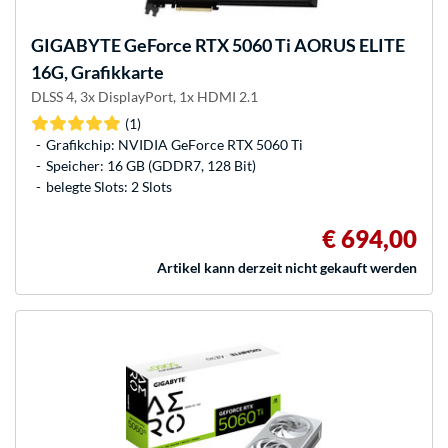
GIGABYTE
GeForce RTX 5060 Ti AORUS ELITE
16G, Grafikkarte
DLSS 4, 3x DisplayPort, 1x HDMI 2.1
(1)
Grafikchip: NVIDIA GeForce RTX 5060 Ti
Speicher: 16 GB (GDDR7, 128 Bit)
belegte Slots: 2 Slots
€ 694,00
Artikel kann derzeit nicht gekauft werden