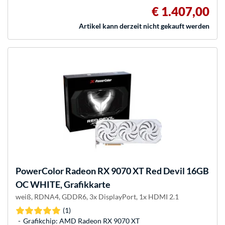
€ 1.407,00
Artikel kann derzeit nicht gekauft werden
PowerColor
Radeon RX 9070 XT Red Devil 16GB
OC WHITE, Grafikkarte
weiß, RDNA4, GDDR6, 3x DisplayPort, 1x HDMI 2.1
(1)
Grafikchip: AMD Radeon RX 9070 XT