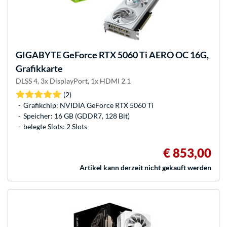
GIGABYTE
GeForce RTX 5060 Ti AERO OC 16G,
Grafikkarte
DLSS 4, 3x DisplayPort, 1x HDMI 2.1
(2)
Grafikchip: NVIDIA GeForce RTX 5060 Ti
Speicher: 16 GB (GDDR7, 128 Bit)
belegte Slots: 2 Slots
€ 853,00
Artikel kann derzeit nicht gekauft werden