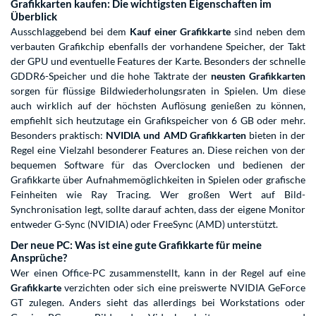
Grafikkarten kaufen: Die wichtigsten Eigenschaften im
Überblick
Ausschlaggebend bei dem
Kauf einer Grafikkarte
sind neben dem
verbauten Grafikchip ebenfalls der vorhandene Speicher, der Takt
der GPU und eventuelle Features der Karte. Besonders der schnelle
GDDR6-Speicher und die hohe Taktrate der
neusten Grafikkarten
sorgen für flüssige Bildwiederholungsraten in Spielen. Um diese
auch wirklich auf der höchsten Auflösung genießen zu können,
empfiehlt sich heutzutage ein Grafikspeicher von 6 GB oder mehr.
Besonders praktisch:
NVIDIA
und
AMD
Grafikkarten
bieten in der
Regel eine Vielzahl besonderer Features an. Diese reichen von der
bequemen Software für das Overclocken und bedienen der
Grafikkarte über Aufnahmemöglichkeiten in Spielen oder grafische
Feinheiten wie Ray Tracing. Wer großen Wert auf Bild-
Synchronisation legt, sollte darauf achten, dass der eigene Monitor
entweder G-Sync (NVIDIA) oder FreeSync (AMD) unterstützt.
Der neue PC: Was ist eine gute Grafikkarte für meine
Ansprüche?
Wer einen Office-PC zusammenstellt, kann in der Regel auf eine
Grafikkarte
verzichten oder sich eine preiswerte NVIDIA GeForce
GT zulegen. Anders sieht das allerdings bei Workstations oder