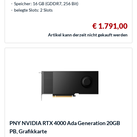
Speicher: 16 GB (GDDR7, 256 Bit)
belegte Slots: 2 Slots
€ 1.791,00
Artikel kann derzeit nicht gekauft werden
PNY
NVIDIA RTX 4000 Ada Generation 20GB
PB, Grafikkarte