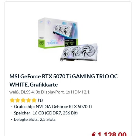
MSI
GeForce RTX 5070 Ti GAMING TRIO OC
WHITE, Grafikkarte
weiß, DLSS 4, 3x DisplayPort, 1x HDMI 2.1
(1)
Grafikchip: NVIDIA GeForce RTX 5070 Ti
Speicher: 16 GB (GDDR7, 256 Bit)
belegte Slots: 2,5 Slots
€ 1.128,00