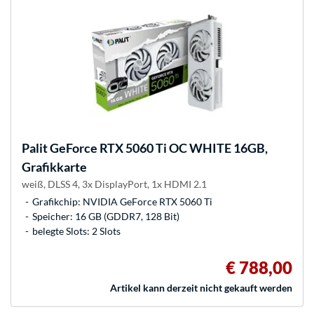
Palit
GeForce RTX 5060 Ti OC WHITE 16GB,
Grafikkarte
weiß, DLSS 4, 3x DisplayPort, 1x HDMI 2.1
Grafikchip: NVIDIA GeForce RTX 5060 Ti
Speicher: 16 GB (GDDR7, 128 Bit)
belegte Slots: 2 Slots
€ 788,00
Artikel kann derzeit nicht gekauft werden