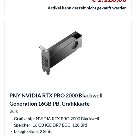
Artikel kann derzeit nicht gekauft werden
PNY
NVIDIA RTX PRO 2000 Blackwell
Generation 16GB PB, Grafikkarte
Bulk
Grafikchip: NVIDIA RTX PRO 2000 Blackwell
Speicher: 16 GB (GDDR7 ECC, 128 Bit)
belegte Slots: 2 Slots