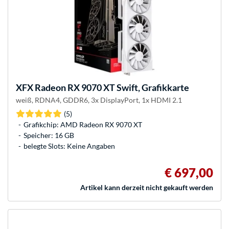
XFX
Radeon RX 9070 XT Swift, Grafikkarte
weiß, RDNA4, GDDR6, 3x DisplayPort, 1x HDMI 2.1
(5)
Grafikchip: AMD Radeon RX 9070 XT
Speicher: 16 GB
belegte Slots: Keine Angaben
€ 697,00
Artikel kann derzeit nicht gekauft werden