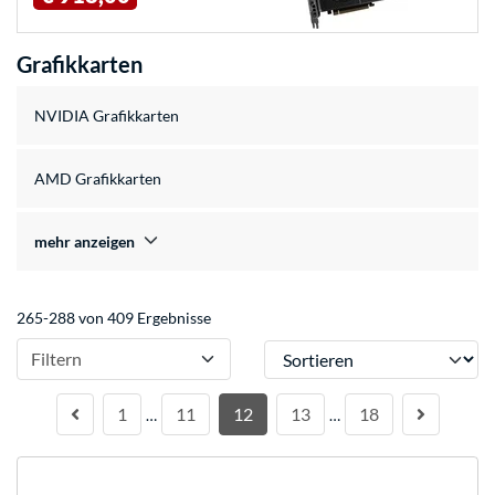
Grafikkarten
NVIDIA Grafikkarten
AMD Grafikkarten
mehr anzeigen
265-288 von 409 Ergebnisse
Sortieren
Filtern
1
11
12
13
18
…
…