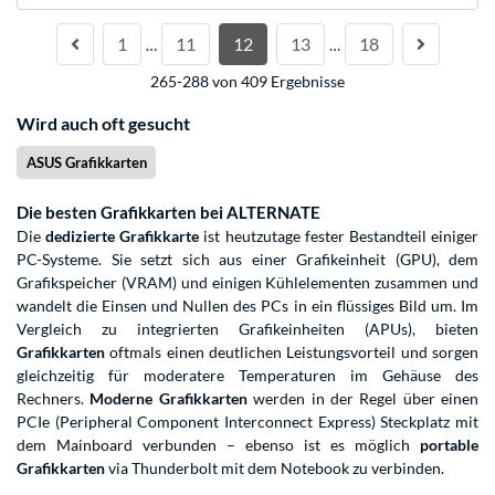
1
11
12
13
18
…
…
265-288 von 409 Ergebnisse
Wird auch oft gesucht
ASUS Grafikkarten
Die besten Grafikkarten bei ALTERNATE
Die
dedizierte Grafikkarte
ist heutzutage fester Bestandteil einiger
PC-Systeme. Sie setzt sich aus einer Grafikeinheit (GPU), dem
Grafikspeicher (VRAM) und einigen Kühlelementen zusammen und
wandelt die Einsen und Nullen des PCs in ein flüssiges Bild um. Im
Vergleich zu integrierten Grafikeinheiten (APUs), bieten
Grafikkarten
oftmals einen deutlichen Leistungsvorteil und sorgen
gleichzeitig für moderatere Temperaturen im Gehäuse des
Rechners.
Moderne Grafikkarten
werden in der Regel über einen
PCIe (Peripheral Component Interconnect Express) Steckplatz mit
dem Mainboard verbunden – ebenso ist es möglich
portable
Grafikkarten
via Thunderbolt mit dem Notebook zu verbinden.