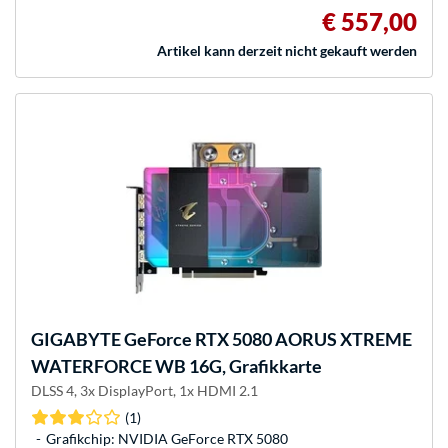
€ 557,00
Artikel kann derzeit nicht gekauft werden
GIGABYTE
GeForce RTX 5080 AORUS XTREME
WATERFORCE WB 16G, Grafikkarte
DLSS 4, 3x DisplayPort, 1x HDMI 2.1
(1)
Grafikchip: NVIDIA GeForce RTX 5080