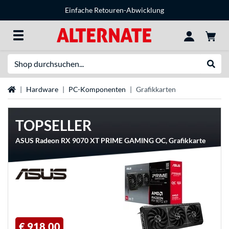
Einfache Retouren-Abwicklung
Suche
Suche
Startseite
Hardware
PC-Komponenten
Grafikkarten
TOPSELLER
ASUS Radeon RX 9070 XT PRIME GAMING OC, Grafikkarte
€ 918,00