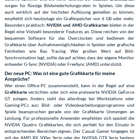
sorgen für flüssige Bildwiederholungsraten in Spielen. Um diese
auch wirklich auf der höchsten Auflösung genießen zu können,
empfiehlt sich heutzutage ein Grafikspeicher von 6 GB oder mehr.
Besonders praktisch:
NVIDIA
und
AMD
Grafikkarten
bieten in der
Regel eine Vielzahl besonderer Features an. Diese reichen von der
bequemen Software für das Overclocken und bedienen der
Grafikkarte über Aufnahmemöglichkeiten in Spielen oder grafische
Feinheiten wie Ray Tracing. Wer großen Wert auf Bild-
Synchronisation legt, sollte darauf achten, dass der eigene Monitor
entweder G-Sync (NVIDIA) oder FreeSync (AMD) unterstützt.
Der neue PC: Was ist eine gute Grafikkarte für meine
Ansprüche?
Wer einen Office-PC zusammenstellt, kann in der Regel auf eine
Grafikkarte
verzichten oder sich eine preiswerte NVIDIA GeForce
GT zulegen. Anders sieht das allerdings bei Workstations oder
Gaming-PCs aus: Bild- oder Videobearbeitungsprogramme und
Spiele beanspruchen gerade von der Grafikkarte Unmengen an
Leistung. Für professionelle Anwender empfehlen sich speziell die
NVIDIA Quadro Grafikkarten, die sich perfekt für den Einsatz in
entsprechenden Bereichen eignen. Der Casual Gamer hingegen ist
mit der AMD RX 500er Serie oder der NVIDIA GTX Serie bestens