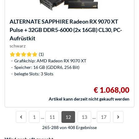
ALTERNATE
SAPPHIRE Radeon RX 9070 XT
Pulse + 32GB DDR5-6000 (2x 16GB) CL30, PC-
Aufrüstkit
schwarz
(1)
Grafikchip: AMD Radeon RX 9070 XT
Speicher: 16 GB (GDDR6, 256 Bit)
belegte Slots: 3 Slots
€ 1.068,00
Artikel kann derzeit nicht gekauft werden
1
11
12
13
17
…
…
265-288 von 408 Ergebnisse