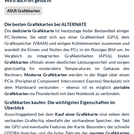
Wird auch oft gesucht
ASUS Grafikkarten
Die besten Grafikkarten bei ALTERNATE
Die
dedizierte Grafikkarte
ist heutzutage fester Bestandteil einiger
PC-Systeme. Sie setzt sich aus einer Grafikeinheit (GPU), dem
Grafikspeicher (VRAM) und einigen Kühlelementen zusammen und
wandelt die Einsen und Nullen des PCs in ein flüssiges Bild um. Im
Vergleich zu integrierten Grafikeinheiten (APUs), bieten
Grafikkarten
oftmals einen deutlichen Leistungsvorteil und sorgen
gleichzeitig für moderatere Temperaturen im Gehäuse des
Rechners.
Moderne Grafikkarten
werden in der Regel über einen
PCIe (Peripheral Component Interconnect Express) Steckplatz mit
dem Mainboard verbunden – ebenso ist es möglich
portable
Grafikkarten
via Thunderbolt mit dem Notebook zu verbinden.
Grafikkarten kaufen: Die wichtigsten Eigenschaften im
Überblick
Ausschlaggebend bei dem
Kauf einer Grafikkarte
sind neben dem
verbauten Grafikchip ebenfalls der vorhandene Speicher, der Takt
der GPU und eventuelle Features der Karte. Besonders der schnelle
GDDR6-Speicher und die hohe Taktrate der
neusten Grafikkarten