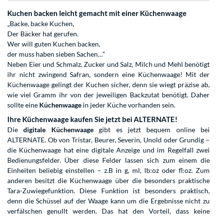
Kuchen backen leicht gemacht mit einer Küchenwaage
„Backe, backe Kuchen,
Der Bäcker hat gerufen.
Wer will guten Kuchen backen,
der muss haben sieben Sachen…“
Neben Eier und Schmalz, Zucker und Salz, Milch und Mehl benötigt
ihr nicht zwingend Safran, sondern eine Küchenwaage! Mit der
Küchenwaage gelingt der Kuchen sicher, denn sie wiegt präzise ab,
wie viel Gramm ihr von der jeweiligen Backzutat benötigt. Daher
sollte eine
Küchenwaage
in jeder Küche vorhanden sein.
Ihre Küchenwaage kaufen Sie jetzt bei ALTERNATE!
Die
digitale Küchenwaage
gibt es jetzt bequem online bei
ALTERNATE. Ob von Tristar, Beurer, Severin, Unold oder Grundig –
die Küchenwaage hat eine digitale Anzeige und im Regelfall zwei
Bedienungsfelder. Über diese Felder lassen sich zum einem die
Einheiten beliebig einstellen – z.B in g, ml, lb:oz oder fl:oz. Zum
anderen besitzt die Küchenwaage über die besonders praktische
Tara-Zuwiegefunktion. Diese Funktion ist besonders praktisch,
denn die Schüssel auf der Waage kann um die Ergebnisse nicht zu
verfälschen genullt werden. Das hat den Vorteil, dass keine