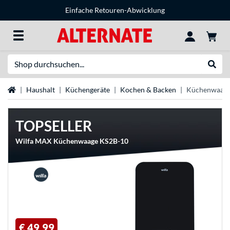
Einfache Retouren-Abwicklung
Suche
Suche
Startseite
Haushalt
Küchengeräte
Kochen & Backen
Küchenwaag
TOPSELLER
Wilfa MAX Küchenwaage KS2B-10
€ 49,99