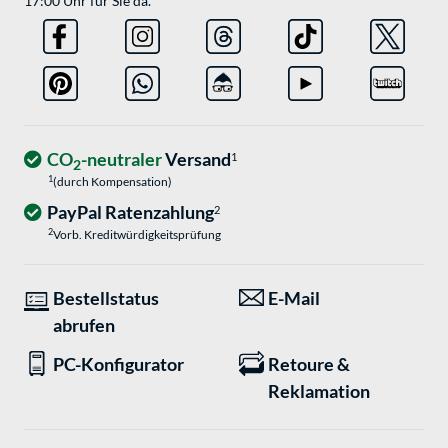
17:00 Uhr für Sie da.
CO
-neutraler
Versand
1
2
1
(durch Kompensation)
PayPal Ratenzahlung
2
2
Vorb. Kreditwürdigkeitsprüfung
Bestellstatus
E-Mail
abrufen
PC-Konfigurator
Retoure &
Reklamation