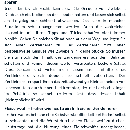
sparen
Jeder der täglich kocht, kennt es: Die Gerüche von Zwiebeln,
Knoblauch etc. bleiben an den Händen haften und lassen sich selbst
am Folgetag nur schlecht abwaschen. Das kann in manchen
Situationen sehr unangenehm werden. Auch die zahlreichen
Hausmittel mit ihren Tipps und Tricks schaffen nicht immer
Abhilfe. Gehen Sie solchen Situationen aus dem Weg und legen Sie
sich einen Zerkleinerer zu. Der Zerkleinerer mixt Ihnen
beispielsweise Gemüse wie Zwiebeln in kleine Stücke. So müssen
Sie nur noch den Inhalt des Zerkleinerers aus dem Behälter
schütten und können diesen weiter verarbeiten. Leckere Salate,
Dips, Saucen und vieles mehr lassen sich mithilfe eines
Zerkleinerers gleich doppelt so schnell zubereiten. Der
Zerkleinerer erspart Ihnen das zeitaufwendige Kleinschneiden von
Lebensmitteln durch einen Elektromotor, der die Edelstahlklingen
im Behältnis so schnell rotieren lässt, dass dessen Inhalt
„kleingehäckselt“ wird.
Fleischwolf – früher wie heute ein hilfreicher Zerkleinerer
Früher war es beinahe eine Selbstverständlichkeit bei Bedarf selbst
zu schlachten und die Wurst durch einen Fleischwolf zu drehen.
Heutzutage hat die Nutzung eines Fleischwolfes nachgelassen,