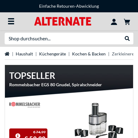
Einfache Retouren-Abwicklung
Suche
Suche
Startseite
Haushalt
Küchengeräte
Kochen & Backen
Zerkleinerer
TOPSELLER
Rommelsbacher EGS 80 Gnudel, Spiralschneider
€ 74,99