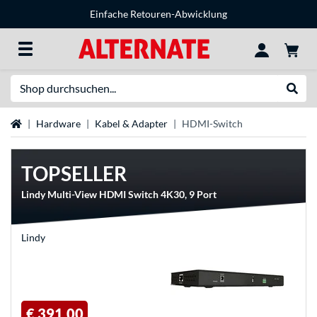
Einfache Retouren-Abwicklung
Suche
Suche
Startseite
Hardware
Kabel & Adapter
HDMI-Switch
TOPSELLER
Lindy Multi-View HDMI Switch 4K30, 9 Port
Lindy
€ 391,00