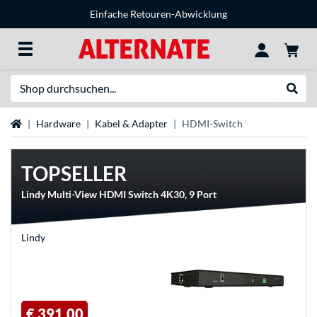
Einfache Retouren-Abwicklung
Suche
Suche
Startseite
Hardware
Kabel & Adapter
HDMI-Switch
TOPSELLER
Lindy Multi-View HDMI Switch 4K30, 9 Port
Lindy
€ 391,00