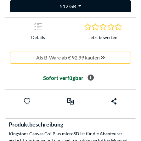
512 GB
0.0 Stern
Jetzt bewerten
Details
Als B-Ware ab € 92,99 kaufen
Sofort verfügbar
Produktbeschreibung
Kingstons Canvas Go! Plus microSD ist für die Abenteurer
gedacht, die immer auf der Jagd nach dem perfekten Moment