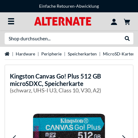
Einfache Retouren-Abwicklung
Suche
Suche
Startseite
Hardware
Peripherie
Speicherkarten
MicroSD-Karten
Kingston
Canvas Go! Plus 512 GB
microSDXC, Speicherkarte
(schwarz, UHS-I U3, Class 10, V30, A2)