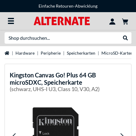
Einfache Retouren-Abwicklung
Suche
Suche
Startseite
Hardware
Peripherie
Speicherkarten
MicroSD-Karten
Kingston
Canvas Go! Plus 64 GB
microSDXC, Speicherkarte
(schwarz, UHS-I U3, Class 10, V30, A2)