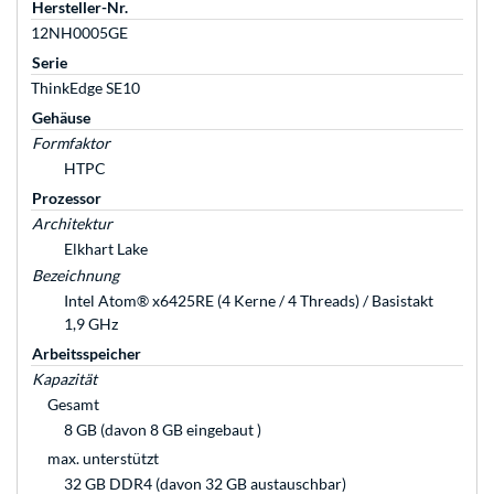
Hersteller-Nr.
12NH0005GE
Serie
ThinkEdge SE10
Gehäuse
Formfaktor
HTPC
Prozessor
Architektur
Elkhart Lake
Bezeichnung
Intel Atom® x6425RE (4 Kerne / 4 Threads) / Basistakt
1,9 GHz
Arbeitsspeicher
Kapazität
Gesamt
8 GB (davon 8 GB eingebaut )
max. unterstützt
32 GB DDR4 (davon 32 GB austauschbar)