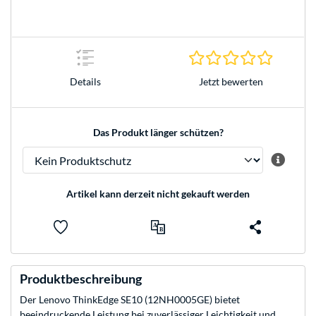
0.0 Stern
Jetzt bewerten
Details
Das Produkt länger schützen?
Artikel kann derzeit nicht gekauft werden
Produktbeschreibung
Der Lenovo ThinkEdge SE10 (12NH0005GE) bietet
beeindruckende Leistung bei zuverlässiger Leichtigkeit und