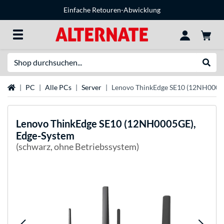
Einfache Retouren-Abwicklung
Suche
Suche
Startseite
PC
Alle PCs
Server
Lenovo ThinkEdge SE10 (12NH0005
Lenovo
ThinkEdge SE10 (12NH0005GE),
Edge-System
(schwarz, ohne Betriebssystem)