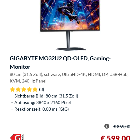
GIGABYTE
MO32U2 QD-OLED, Gaming-
Monitor
80 cm (31.5 Zoll), schwarz, UltraHD/4K, HDMI, DP, USB-Hub,
KVM, 240Hz Panel
(3)
Sichtbares Bild: 80 cm (31,5 Zoll)
Auflösung: 3840 x 2160 Pixel
Reaktionszeit: 0.03 ms (GtG)
€ 869,00
€ 599,00