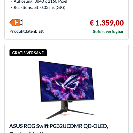
Auflösung: 3840 x 2160 Pixel
Reaktionszeit: 0.03 ms (GtG)
€ 1.359,00
Produkt­datenblatt
Sofort verfügbar
GRATIS VERSAND
ASUS
ROG Swift PG32UCDMR QD-OLED,