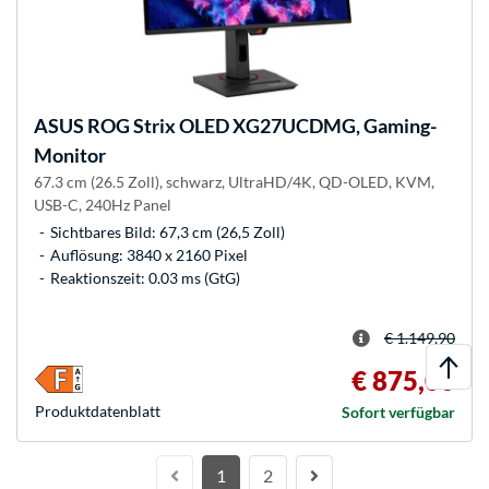
ASUS
ROG Strix OLED XG27UCDMG, Gaming-
Monitor
67.3 cm (26.5 Zoll), schwarz, UltraHD/4K, QD-OLED, KVM,
USB-C, 240Hz Panel
Sichtbares Bild: 67,3 cm (26,5 Zoll)
Auflösung: 3840 x 2160 Pixel
Reaktionszeit: 0.03 ms (GtG)
€ 1.149,90
€ 875,00
Produkt­datenblatt
Sofort verfügbar
1
2