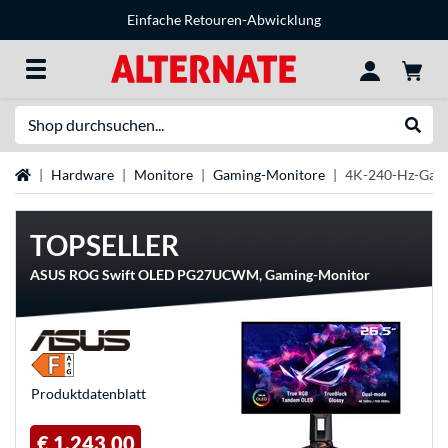
Einfache Retouren-Abwicklung
Suche
Suche
Startseite
Hardware
Monitore
Gaming-Monitore
4K-240-Hz-Gam
TOPSELLER
ASUS ROG Swift OLED PG27UCWM, Gaming-Monitor
Produkt­datenblatt
€ 1.243,00