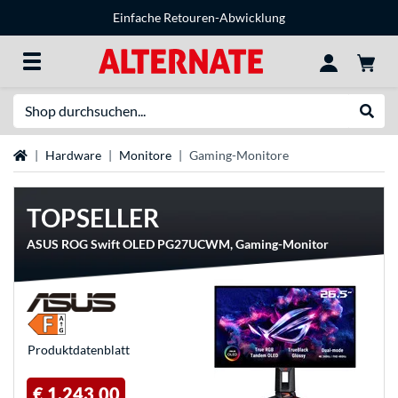
Einfache Retouren-Abwicklung
Suche
Suche
Startseite
Hardware
Monitore
Gaming-Monitore
TOPSELLER
ASUS ROG Swift OLED PG27UCWM, Gaming-Monitor
Produkt­datenblatt
€ 1.243,00