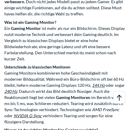
verbessern.
Doch nicht jedes Modell passt zu jedem Gamer. Es gibt
einige wichtige Funktionen, auf die du achten solltest. Diese Must-
haves helfen dir, die richtige Wahl zu treffen.
Was ist ein Gaming Monitor?
Ein
Gaming Monitor
ist mehr als nur ein Bildschirm. Dieses Display
nutzt moderne Technik und verbessert dein Gaming deutlich. Im
Vergleich zu klassischen Displays bietet er eine hohe
Bildwiederholrate, eine geringe Latenz und oft eine bessere
Farbdarstellung. Den Unterschied merkst du meist schon nach
kurzer Zeit.
Unterschiede zu klassischen Monitoren
Gaming Monitore kombinieren hohe Geschwindigkeit mit
moderner Bildqualität. Während ein Büro-Bildschirm oft bei 60 Hz
bleibt, liefern moderne Gaming Displays 120 Hz,
144 Hz
oder sogar
240 Hz
. Dadurch wirkt das Bild deutlich flüssiger. Auch die
Reaktionszeit liegt bei vielen
Gaming Monitoren
im Bereich von 1
ms bis 5 ms, was Schlieren reduziert. Tearing wird zusätzlich durch
Sync-Technologien verhindert. Technologien wie
AMD FreeSync
oder
NVIDIA G-Sync
verhindern Tearing und sorgen für eine
flüssigere Darstellung.