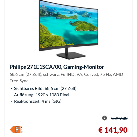
Philips
271E1SCA/00, Gaming-Monitor
68.6 cm (27 Zoll), schwarz, FullHD, VA, Curved, 75 Hz, AMD
Free-Sync
Sichtbares Bild: 68,6 cm (27 Zoll)
Auflösung: 1920 x 1080 Pixel
Reaktionszeit: 4 ms (GtG)
€ 299,00
€ 141,90